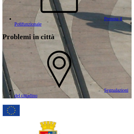
Prenota il
Polifunzionale
Problemi in città
Segnalazioni
del cittadino