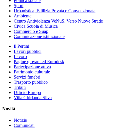
Politica sociale
Sport
Urbanistica, Edilizia Privata e Convenzionata
Ambiente
Centro Antiviolenza VeNuS, Verso Nuove Strade
Civica Scuola di Musica
Commercio e Suap
Comunicazione istituzionale
Il Pertini
Lavori pubblici
Lavoro
Pagine giovani ed Eurodesk
Partecipazione attiva
Patrimonio culturale
Servizi funebri
Trasporto pubblico
Tributi
Ufficio Europa
Villa Ghirlanda Silva
Novità
Notizie
Comunicati