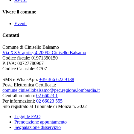
Avvisi
Vivere il comune
Eventi
Contatti
Comune di Cinisello Balsamo
Via XXV aprile, 4 20092 Cinisello Balsamo
Codice fiscale: 01971350150
P. IVA: 00727780967
Codice Catastale: C707
SMS e WhatsApp:
+39 366 622 9188
Posta Elettronica Certificata:
comune.cinisellobalsamo@pec.regione.lombardia.it
Centralino unico:
02 66023 1
Per informazioni:
02 66023 555
Sito registrato al Tribunale di Monza n. 2022
Leggi le FAQ
Prenotazione appuntamento
Segnalazione disservizio