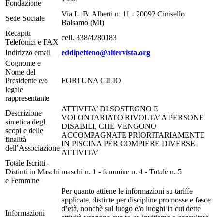
Fondazione
Via L. B. Alberti n. 11 - 20092 Cinisello
Sede Sociale
Balsamo (MI)
Recapiti
cell. 338/4280183
Telefonici e FAX
Indirizzo email
eddipetteno@altervista.org
Cognome e
Nome del
Presidente e/o
FORTUNA CILIO
legale
rappresentante
ATTIVITA’ DI SOSTEGNO E
Descrizione
VOLONTARIATO RIVOLTA’ A PERSONE
sintetica degli
DISABILI, CHE VENGONO
scopi e delle
ACCOMPAGNATE PRIORITARIAMENTE
finalità
IN PISCINA PER COMPIERE DIVERSE
dell’Associazione
ATTIVITA’
Totale Iscritti -
Distinti in Maschi
maschi n. 1 - femmine n. 4 - Totale n. 5
e Femmine
Per quanto attiene le informazioni su tariffe
applicate, distinte per discipline promosse e fasce
d’età, nonchè sul luogo e/o luoghi in cui dette
Informazioni