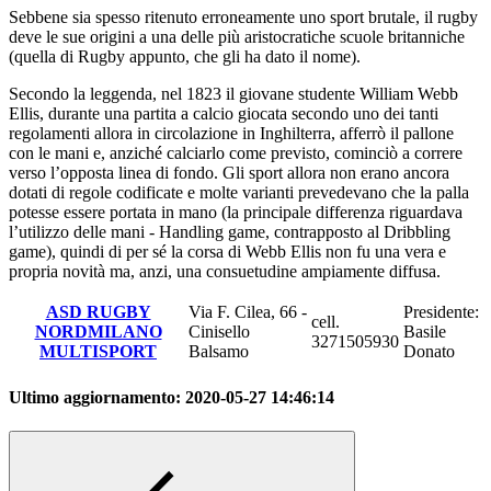
Sebbene sia spesso ritenuto erroneamente uno sport brutale, il rugby
deve le sue origini a una delle più aristocratiche scuole britanniche
(quella di Rugby appunto, che gli ha dato il nome).
Secondo la leggenda, nel 1823 il giovane studente William Webb
Ellis, durante una partita a calcio giocata secondo uno dei tanti
regolamenti allora in circolazione in Inghilterra, afferrò il pallone
con le mani e, anziché calciarlo come previsto, cominciò a correre
verso l’opposta linea di fondo. Gli sport allora non erano ancora
dotati di regole codificate e molte varianti prevedevano che la palla
potesse essere portata in mano (la principale differenza riguardava
l’utilizzo delle mani - Handling game, contrapposto al Dribbling
game), quindi di per sé la corsa di Webb Ellis non fu una vera e
propria novità ma, anzi, una consuetudine ampiamente diffusa.
ASD RUGBY
Via F. Cilea, 66 -
Presidente:
cell.
NORDMILANO
Cinisello
Basile
3271505930
MULTISPORT
Balsamo
Donato
Ultimo aggiornamento:
2020-05-27 14:46:14