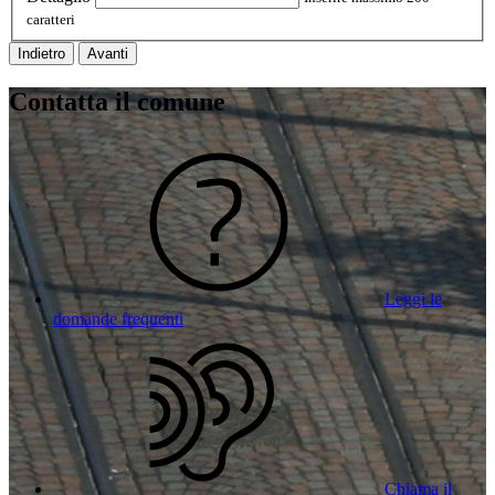
caratteri
Indietro
Avanti
Contatta il comune
Leggi le
domande frequenti
Chiama il