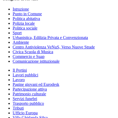
Istruzione
Punto in Comune
Politica abitativa
Polizia locale
Politica sociale
Sport
Urbanistica, Edilizia Privata e Convenzionata
Ambiente
Centro Antiviolenza VeNuS, Verso Nuove Strade
Civica Scuola di Musica
Commercio e Suap
Comunicazione istituzionale
Il Pertini
Lavori pubblici
Lavoro
Pagine giovani ed Eurodesk
Partecipazione attiva
Patrimonio culturale
Servizi funebri
Trasporto pubblico
Tributi
Ufficio Europa
Villa Ghirlanda Silva