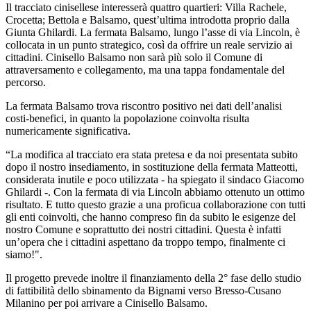
Il tracciato cinisellese interesserà quattro quartieri: Villa Rachele,
Crocetta; Bettola e Balsamo, quest’ultima introdotta proprio dalla
Giunta Ghilardi. La fermata Balsamo, lungo l’asse di via Lincoln, è
collocata in un punto strategico, così da offrire un reale servizio ai
cittadini. Cinisello Balsamo non sarà più solo il Comune di
attraversamento e collegamento, ma una tappa fondamentale del
percorso.
La fermata Balsamo trova riscontro positivo nei dati dell’analisi
costi-benefici, in quanto la popolazione coinvolta risulta
numericamente significativa.
“La modifica al tracciato era stata pretesa e da noi presentata subito
dopo il nostro insediamento, in sostituzione della fermata Matteotti,
considerata inutile e poco utilizzata - ha spiegato il sindaco Giacomo
Ghilardi -. Con la fermata di via Lincoln abbiamo ottenuto un ottimo
risultato. E tutto questo grazie a una proficua collaborazione con tutti
gli enti coinvolti, che hanno compreso fin da subito le esigenze del
nostro Comune e soprattutto dei nostri cittadini. Questa è infatti
un’opera che i cittadini aspettano da troppo tempo, finalmente ci
siamo!".
Il progetto prevede inoltre il finanziamento della 2° fase dello studio
di fattibilità dello sbinamento da Bignami verso Bresso-Cusano
Milanino per poi arrivare a Cinisello Balsamo.