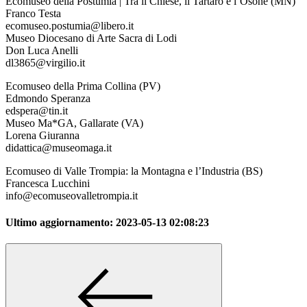
Ecomuseo della Postumia | Tra il Chiese, il Tartaro e l’Osone (MN)
Franco Testa
ecomuseo.postumia@libero.it
Museo Diocesano di Arte Sacra di Lodi
Don Luca Anelli
dl3865@virgilio.it
Ecomuseo della Prima Collina (PV)
Edmondo Speranza
edspera@tin.it
Museo Ma*GA, Gallarate (VA)
Lorena Giuranna
didattica@museomaga.it
Ecomuseo di Valle Trompia: la Montagna e l’Industria (BS)
Francesca Lucchini
info@ecomuseovalletrompia.it
Ultimo aggiornamento:
2023-05-13 02:08:23