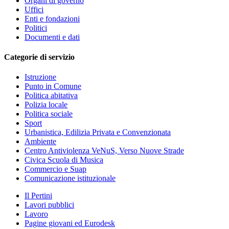
Organi di governo
Uffici
Enti e fondazioni
Politici
Documenti e dati
Categorie di servizio
Istruzione
Punto in Comune
Politica abitativa
Polizia locale
Politica sociale
Sport
Urbanistica, Edilizia Privata e Convenzionata
Ambiente
Centro Antiviolenza VeNuS, Verso Nuove Strade
Civica Scuola di Musica
Commercio e Suap
Comunicazione istituzionale
Il Pertini
Lavori pubblici
Lavoro
Pagine giovani ed Eurodesk