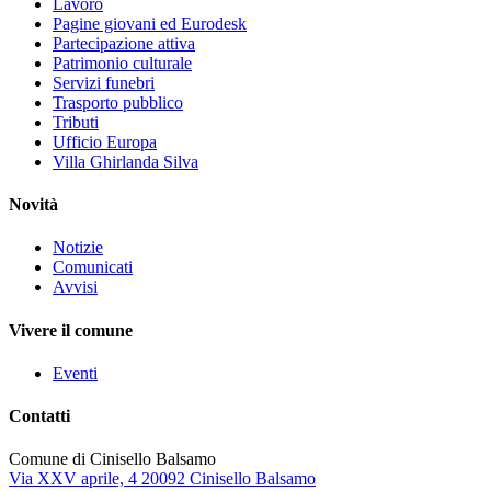
Lavoro
Pagine giovani ed Eurodesk
Partecipazione attiva
Patrimonio culturale
Servizi funebri
Trasporto pubblico
Tributi
Ufficio Europa
Villa Ghirlanda Silva
Novità
Notizie
Comunicati
Avvisi
Vivere il comune
Eventi
Contatti
Comune di Cinisello Balsamo
Via XXV aprile, 4 20092 Cinisello Balsamo