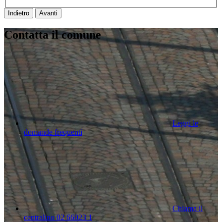
Indietro
Avanti
Contatta il comune
Leggi le
domande frequenti
Chiama il
centralino 02 66023 1