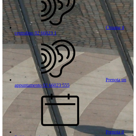
Chiama il
centralino 02 66023 1
Prenota un
appuntamento 02 66023 555
Prenota il