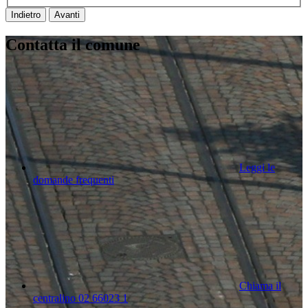
Indietro
Avanti
Contatta il comune
Leggi le
domande frequenti
Chiama il
centralino 02 66023 1