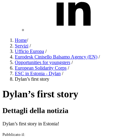
Home
/
Servizi
/
Ufficio Europa
/
Eurodesk Cinisello Balsamo Agency (EN)
/
Opportunities for youngsters
/
European Solidarity Corps
/
ESC in Estonia - Dylan
/
Dylan’s first story
Dylan’s first story
Dettagli della notizia
Dylan’s first story in Estonia!
Pubblicato il: