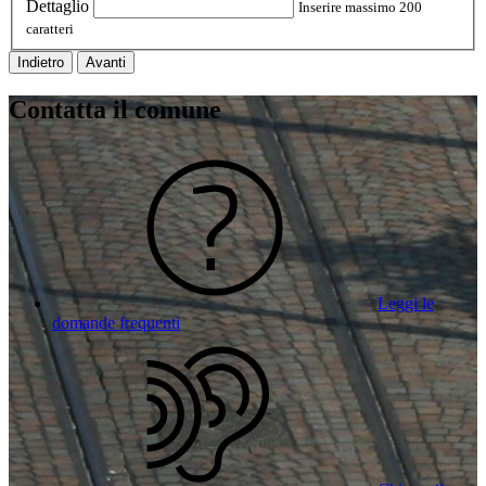
Dettaglio
Inserire massimo 200
caratteri
Indietro
Avanti
Contatta il comune
Leggi le
domande frequenti