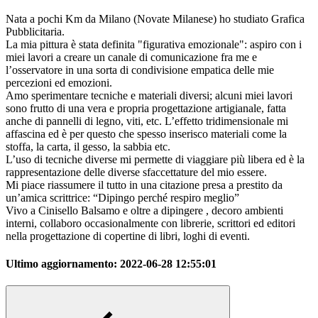
Nata a pochi Km da Milano (Novate Milanese) ho studiato Grafica
Pubblicitaria.
La mia pittura è stata definita "figurativa emozionale": aspiro con i
miei lavori a creare un canale di comunicazione fra me e
l’osservatore in una sorta di condivisione empatica delle mie
percezioni ed emozioni.
Amo sperimentare tecniche e materiali diversi; alcuni miei lavori
sono frutto di una vera e propria progettazione artigianale, fatta
anche di pannelli di legno, viti, etc. L’effetto tridimensionale mi
affascina ed è per questo che spesso inserisco materiali come la
stoffa, la carta, il gesso, la sabbia etc.
L’uso di tecniche diverse mi permette di viaggiare più libera ed è la
rappresentazione delle diverse sfaccettature del mio essere.
Mi piace riassumere il tutto in una citazione presa a prestito da
un’amica scrittrice: “Dipingo perché respiro meglio”
Vivo a Cinisello Balsamo e oltre a dipingere , decoro ambienti
interni, collaboro occasionalmente con librerie, scrittori ed editori
nella progettazione di copertine di libri, loghi di eventi.
Ultimo aggiornamento:
2022-06-28 12:55:01