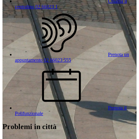
Chiama il
centralino 02 66023 1
Prenota un
appuntamento 02 66023 555
Prenota il
Polifunzionale
Problemi in città