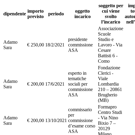
soggetto per
imp
importo
oggetto
cui viene
to
dipendente
periodo
previsto
incarico
svolto
autor
l’incarico
nell
Associazione
Scuole
presidente
Studio e
Adamo
€ 250,00
18/2/2021
commissione
Lavoro - Via
Sara
ASA
Cesare
Battisti 6 -
Como
Fondazione
esperto in
Clerici -
tematiche
Viale
Adamo
€ 200,00
17/6/2021
sociali per
Lombardia
Sara
commissione
210 – 20861
ASA
Brugherio
(MB)
Formapro
commissario
Centro Studi
per
Adamo
- Via Nino
€ 200,00
13/10/2021
commissione
Sara
Bixio 7 –
d’esame corso
20129
ASA
Milano