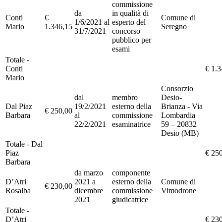
commissione
da
in qualità di
Conti
€
Comune di
1/6/2021 al
esperto del
Mario
1.346,15
Seregno
31/7/2021
concorso
pubblico per
esami
Totale -
Conti
€ 1.3
Mario
Consorzio
dal
membro
Desio-
Dal Piaz
19/2/2021
esterno della
Brianza - Via
€ 250,00
Barbara
al
commissione
Lombardia
22/2/2021
esaminatrice
59 – 20832
Desio (MB)
Totale - Dal
Piaz
€ 25
Barbara
da marzo
componente
D’Atri
2021 a
esterno della
Comune di
€ 230,00
Rosalba
dicembre
commissione
Vimodrone
2021
giudicatrice
Totale -
D’Atri
€ 23