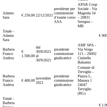
APAR Coop
presidente per
Sociale - Via
Adamo
commissione
Magenta 54
€ 250,00
22/12/2021
Sara
d’esame corso
– 20831
ASA
Seregno –
MB
Totale -
Adamo
€ 90
Sara
AMF SPA -
dal
Barbera
presidente
Via Verga
€
30/8/2021
Franco
commissione
113 – 20092
1.500,00
al
Andrea
giudicatrice
Cinisello
30/9/2021
Balsamo
Comune di
Treviglio -
Barbera
presidente
Piazza L.
novembre
Franco
€ 400,00
commissione
Manara 1
2021
Andrea
giudicatrice
24047
Treviglio
(BG)
Totale -
Barbera
€ 1.9