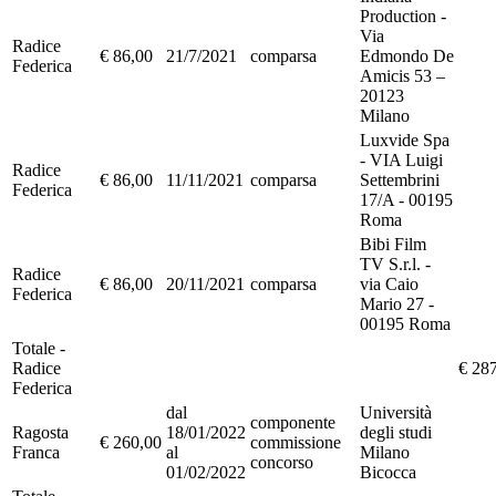
Production -
Via
Radice
€ 86,00
21/7/2021
comparsa
Edmondo De
Federica
Amicis 53 –
20123
Milano
Luxvide Spa
- VIA Luigi
Radice
€ 86,00
11/11/2021
comparsa
Settembrini
Federica
17/A - 00195
Roma
Bibi Film
TV S.r.l. -
Radice
€ 86,00
20/11/2021
comparsa
via Caio
Federica
Mario 27 -
00195 Roma
Totale -
Radice
€ 28
Federica
dal
Università
componente
Ragosta
18/01/2022
degli studi
€ 260,00
commissione
Franca
al
Milano
concorso
01/02/2022
Bicocca