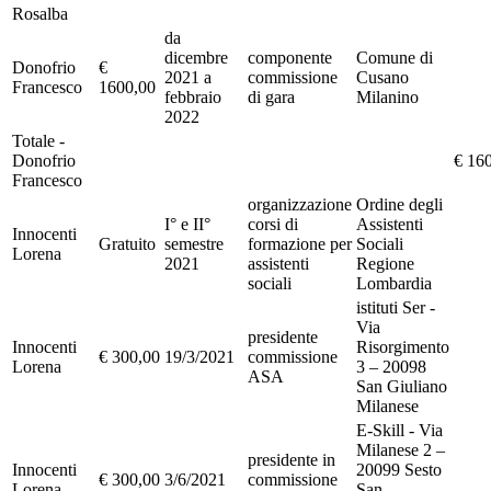
Rosalba
da
dicembre
componente
Comune di
Donofrio
€
2021 a
commissione
Cusano
Francesco
1600,00
febbraio
di gara
Milanino
2022
Totale -
Donofrio
€ 16
Francesco
organizzazione
Ordine degli
I° e II°
corsi di
Assistenti
Innocenti
Gratuito
semestre
formazione per
Sociali
Lorena
2021
assistenti
Regione
sociali
Lombardia
istituti Ser -
Via
presidente
Innocenti
Risorgimento
€ 300,00
19/3/2021
commissione
Lorena
3 – 20098
ASA
San Giuliano
Milanese
E-Skill - Via
Milanese 2 –
presidente in
Innocenti
20099 Sesto
€ 300,00
3/6/2021
commissione
Lorena
San