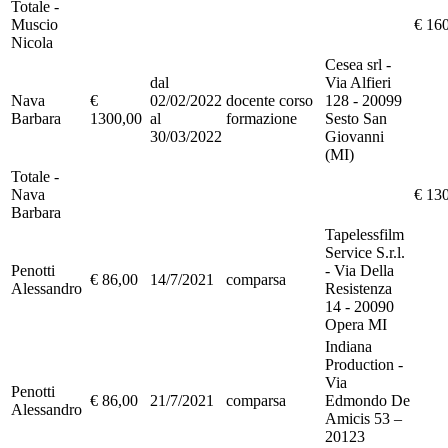
Totale -
Muscio
€ 16
Nicola
Cesea srl -
dal
Via Alfieri
Nava
€
02/02/2022
docente corso
128 - 20099
Barbara
1300,00
al
formazione
Sesto San
30/03/2022
Giovanni
(MI)
Totale -
Nava
€ 13
Barbara
Tapelessfilm
Service S.r.l.
Penotti
- Via Della
€ 86,00
14/7/2021
comparsa
Alessandro
Resistenza
14 - 20090
Opera MI
Indiana
Production -
Via
Penotti
€ 86,00
21/7/2021
comparsa
Edmondo De
Alessandro
Amicis 53 –
20123