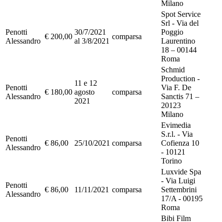
Milano
Spot Service
Srl - Via del
Penotti
30/7/2021
Poggio
€ 200,00
comparsa
Alessandro
al 3/8/2021
Laurentino
18 – 00144
Roma
Schmid
Production -
11 e 12
Penotti
Via F. De
€ 180,00
agosto
comparsa
Alessandro
Sanctis 71 –
2021
20123
Milano
Evimedia
S.r.l. - Via
Penotti
€ 86,00
25/10/2021
comparsa
Cofienza 10
Alessandro
- 10121
Torino
Luxvide Spa
- Via Luigi
Penotti
€ 86,00
11/11/2021
comparsa
Settembrini
Alessandro
17/A - 00195
Roma
Bibi Film