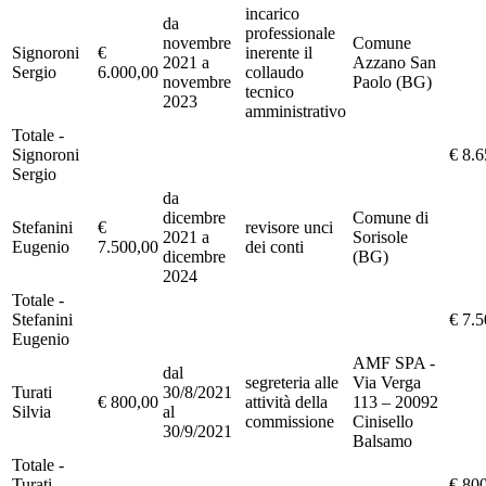
incarico
da
professionale
novembre
Comune
Signoroni
€
inerente il
2021 a
Azzano San
Sergio
6.000,00
collaudo
novembre
Paolo (BG)
tecnico
2023
amministrativo
Totale -
Signoroni
€ 8.6
Sergio
da
dicembre
Comune di
Stefanini
€
revisore unci
2021 a
Sorisole
Eugenio
7.500,00
dei conti
dicembre
(BG)
2024
Totale -
Stefanini
€ 7.5
Eugenio
AMF SPA -
dal
segreteria alle
Via Verga
Turati
30/8/2021
€ 800,00
attività della
113 – 20092
Silvia
al
commissione
Cinisello
30/9/2021
Balsamo
Totale -
Turati
€ 80