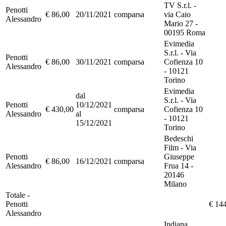
TV S.r.l. -
Penotti
€ 86,00
20/11/2021
comparsa
via Caio
Alessandro
Mario 27 -
00195 Roma
Evimedia
S.r.l. - Via
Penotti
€ 86,00
30/11/2021
comparsa
Cofienza 10
Alessandro
- 10121
Torino
Evimedia
dal
S.r.l. - Via
Penotti
10/12/2021
€ 430,00
comparsa
Cofienza 10
Alessandro
al
- 10121
15/12/2021
Torino
Bedeschi
Film - Via
Penotti
Giuseppe
€ 86,00
16/12/2021
comparsa
Alessandro
Frua 14 -
20146
Milano
Totale -
Penotti
€ 14
Alessandro
Indiana