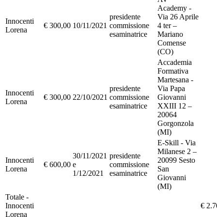
Academy -
presidente
Via 26 Aprile
Innocenti
€ 300,00
10/11/2021
commissione
4 ter –
Lorena
esaminatrice
Mariano
Comense
(CO)
Accademia
Formativa
Martesana -
presidente
Via Papa
Innocenti
€ 300,00
22/10/2021
commissione
Giovanni
Lorena
esaminatrice
XXIII 12 –
20064
Gorgonzola
(MI)
E-Skill - Via
Milanese 2 –
30/11/2021
presidente
Innocenti
20099 Sesto
€ 600,00
e
commissione
Lorena
San
1/12/2021
esaminatrice
Giovanni
(MI)
Totale -
Innocenti
€ 2.7
Lorena