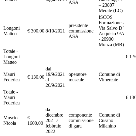
ASA
– 23807
Merate (LC)
ISCOS
Formazione -
presidente
Longoni
Via Salvo D’
€ 300,00
8/10/2021
commissione
Matteo
Acquisto 9/A
ASA
- 20900
Monza (MB)
Totale -
Longoni
€ 1.5
Matteo
dal
Mauri
19/9/2021
operatore
Comune di
€ 130,00
Federica
al
museale
Vimercate
26/9/2021
Totale -
Mauri
€ 13
Federica
da
dicembre
componente
Comune di
Muscio
€
2021 a
commissione
Cusano
Nicola
1600,00
febbraio
di gara
Milanino
2022