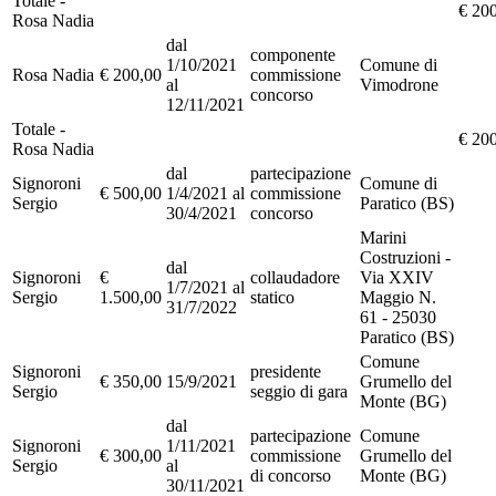
Totale -
€ 20
Rosa Nadia
dal
componente
1/10/2021
Comune di
Rosa Nadia
€ 200,00
commissione
al
Vimodrone
concorso
12/11/2021
Totale -
€ 20
Rosa Nadia
dal
partecipazione
Signoroni
Comune di
€ 500,00
1/4/2021 al
commissione
Sergio
Paratico (BS)
30/4/2021
concorso
Marini
Costruzioni -
dal
Signoroni
€
collaudadore
Via XXIV
1/7/2021 al
Sergio
1.500,00
statico
Maggio N.
31/7/2022
61 - 25030
Paratico (BS)
Comune
Signoroni
presidente
€ 350,00
15/9/2021
Grumello del
Sergio
seggio di gara
Monte (BG)
dal
partecipazione
Comune
Signoroni
1/11/2021
€ 300,00
commissione
Grumello del
Sergio
al
di concorso
Monte (BG)
30/11/2021