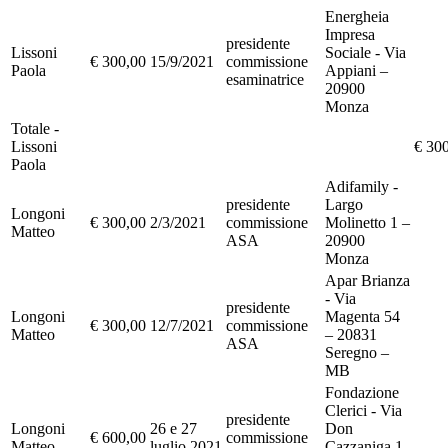
Energheia
Impresa
presidente
Lissoni
Sociale - Via
€ 300,00
15/9/2021
commissione
Paola
Appiani –
esaminatrice
20900
Monza
Totale -
Lissoni
€ 30
Paola
Adifamily -
presidente
Largo
Longoni
€ 300,00
2/3/2021
commissione
Molinetto 1 –
Matteo
ASA
20900
Monza
Apar Brianza
- Via
presidente
Longoni
Magenta 54
€ 300,00
12/7/2021
commissione
Matteo
– 20831
ASA
Seregno –
MB
Fondazione
Clerici - Via
presidente
Longoni
26 e 27
Don
€ 600,00
commissione
Matteo
luglio 2021
Cazzaniga 1