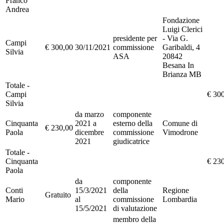
Franco
Andrea
Fondazione
Luigi Clerici
presidente per
- Via G.
Campi
€ 300,00
30/11/2021
commissione
Garibaldi, 4
Silvia
ASA
20842
Besana In
Brianza MB
Totale -
Campi
€ 30
Silvia
da marzo
componente
Cinquanta
2021 a
esterno della
Comune di
€ 230,00
Paola
dicembre
commissione
Vimodrone
2021
giudicatrice
Totale -
Cinquanta
€ 23
Paola
da
componente
Conti
15/3/2021
della
Regione
Gratuito
Mario
al
commissione
Lombardia
15/5/2021
di valutazione
membro della