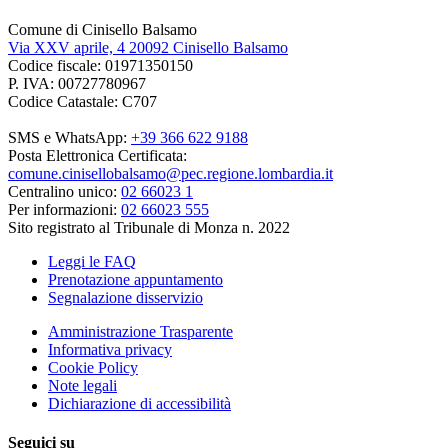
Comune di Cinisello Balsamo
Via XXV aprile, 4 20092 Cinisello Balsamo
Codice fiscale: 01971350150
P. IVA: 00727780967
Codice Catastale: C707
SMS e WhatsApp:
+39 366 622 9188
Posta Elettronica Certificata:
comune.cinisellobalsamo@pec.regione.lombardia.it
Centralino unico:
02 66023 1
Per informazioni:
02 66023 555
Sito registrato al Tribunale di Monza n. 2022
Leggi le FAQ
Prenotazione appuntamento
Segnalazione disservizio
Amministrazione Trasparente
Informativa privacy
Cookie Policy
Note legali
Dichiarazione di accessibilità
Seguici su