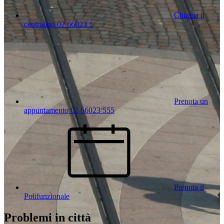
Chiama il
centralino 02 66023 1
Prenota un
appuntamento 02 66023 555
Prenota il
Polifunzionale
Problemi in città