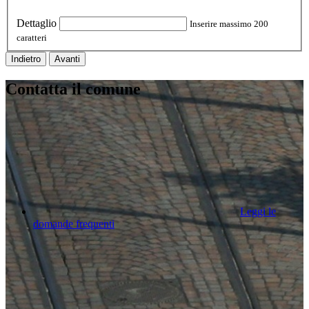
Dettaglio
Inserire massimo 200
caratteri
Indietro
Avanti
Contatta il comune
Leggi le
domande frequenti