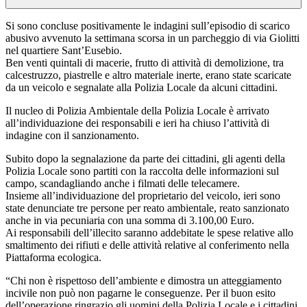
Si sono concluse positivamente le indagini sull’episodio di scarico
abusivo avvenuto la settimana scorsa in un parcheggio di via Giolitti
nel quartiere Sant’Eusebio.
Ben venti quintali di macerie, frutto di attività di demolizione, tra
calcestruzzo, piastrelle e altro materiale inerte, erano state scaricate
da un veicolo e segnalate alla Polizia Locale da alcuni cittadini.
Il nucleo di Polizia Ambientale della Polizia Locale è arrivato
all’individuazione dei responsabili e ieri ha chiuso l’attività di
indagine con il sanzionamento.
Subito dopo la segnalazione da parte dei cittadini, gli agenti della
Polizia Locale sono partiti con la raccolta delle informazioni sul
campo, scandagliando anche i filmati delle telecamere.
Insieme all’individuazione del proprietario del veicolo, ieri sono
state denunciate tre persone per reato ambientale, reato sanzionato
anche in via pecuniaria con una somma di 3.100,00 Euro.
Ai responsabili dell’illecito saranno addebitate le spese relative allo
smaltimento dei rifiuti e delle attività relative al conferimento nella
Piattaforma ecologica.
“Chi non è rispettoso dell’ambiente e dimostra un atteggiamento
incivile non può non pagarne le conseguenze. Per il buon esito
dell’operazione ringrazio gli uomini della Polizia Locale e i cittadini