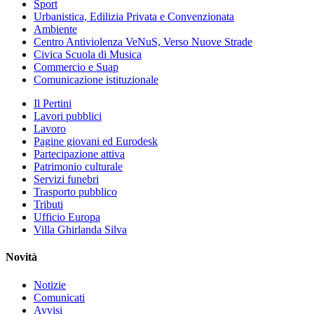
Sport
Urbanistica, Edilizia Privata e Convenzionata
Ambiente
Centro Antiviolenza VeNuS, Verso Nuove Strade
Civica Scuola di Musica
Commercio e Suap
Comunicazione istituzionale
Il Pertini
Lavori pubblici
Lavoro
Pagine giovani ed Eurodesk
Partecipazione attiva
Patrimonio culturale
Servizi funebri
Trasporto pubblico
Tributi
Ufficio Europa
Villa Ghirlanda Silva
Novità
Notizie
Comunicati
Avvisi