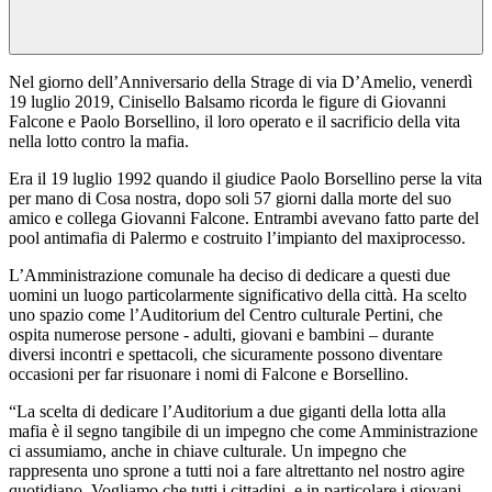
Nel giorno dell’Anniversario della Strage di via D’Amelio, venerdì
19 luglio 2019, Cinisello Balsamo ricorda le figure di Giovanni
Falcone e Paolo Borsellino, il loro operato e il sacrificio della vita
nella lotto contro la mafia.
Era il 19 luglio 1992 quando il giudice Paolo Borsellino perse la vita
per mano di Cosa nostra, dopo soli 57 giorni dalla morte del suo
amico e collega Giovanni Falcone. Entrambi avevano fatto parte del
pool antimafia di Palermo e costruito l’impianto del maxiprocesso.
L’Amministrazione comunale ha deciso di dedicare a questi due
uomini un luogo particolarmente significativo della città. Ha scelto
uno spazio come l’Auditorium del Centro culturale Pertini, che
ospita numerose persone - adulti, giovani e bambini – durante
diversi incontri e spettacoli, che sicuramente possono diventare
occasioni per far risuonare i nomi di Falcone e Borsellino.
“La scelta di dedicare l’Auditorium a due giganti della lotta alla
mafia è il segno tangibile di un impegno che come Amministrazione
ci assumiamo, anche in chiave culturale. Un impegno che
rappresenta uno sprone a tutti noi a fare altrettanto nel nostro agire
quotidiano. Vogliamo che tutti i cittadini, e in particolare i giovani,