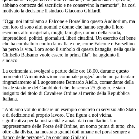
abbiano contezza del sacrificio e ne conservino la memoria”, ha così
motivato la decisione il sindaco Giacomo Ghilardi.
“Oggi noi intitoliamo a Falcone e Borsellino questo Auditorium, ma
con loro ci sono altri uomini e donne che hanno seguito il loro
esempio: altri magistrati, mogli, famiglie, uomini della scorta,
imprenditori, politici, giornalisti, liberi cittadini. Un esercito del bene
che ha combattuto contro la mafia e che, come Falcone e Borsellino
ha perso la vita. Loro sono il simbolo di questa battaglia, nella quale
Cinisello Balsamo vuole essere in prima fila”, ha aggiunto il
sindaco.
La cerimonia si svolgerà a partire dalle ore 18.00, durante questo
momento l’Amministrazione comunale porgerà anche un particolare
ringraziamento al Luogotenente Bernardo Aiello, comandante della
locale stazione dei Carabinieri che, lo scorso 25 giugno, è stato
insignito del titolo di Cavaliere Ordine al merito della Repubblica
Italiana.
“Abbiamo voluto indicare un esempio concreto di servizio allo Stato
e di dedizione al proprio lavoro. Una figura a noi vicina,
significativa per la nostra città e amata dai concittadini. Un
rappresentante delle Forze dell’Ordine, un uomo prima di tutto, che,
oltre alla divisa, ha mostrato grandi doti umane nel porsi sempre a
fianco delle persone”, ha concluso Ghilardi