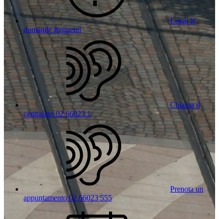
Leggi le
domande frequenti
Chiama il
centralino 02 66023 1
Prenota un
appuntamento 02 66023 555