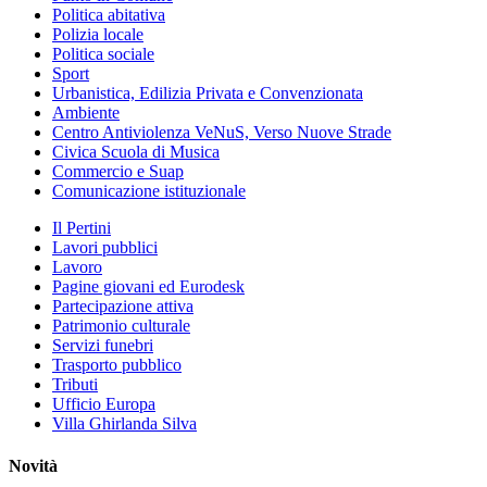
Politica abitativa
Polizia locale
Politica sociale
Sport
Urbanistica, Edilizia Privata e Convenzionata
Ambiente
Centro Antiviolenza VeNuS, Verso Nuove Strade
Civica Scuola di Musica
Commercio e Suap
Comunicazione istituzionale
Il Pertini
Lavori pubblici
Lavoro
Pagine giovani ed Eurodesk
Partecipazione attiva
Patrimonio culturale
Servizi funebri
Trasporto pubblico
Tributi
Ufficio Europa
Villa Ghirlanda Silva
Novità