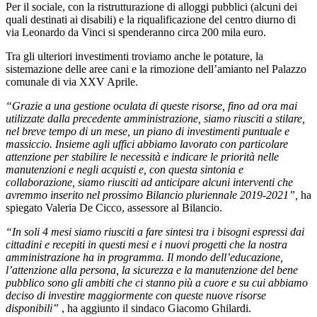
Per il sociale, con la ristrutturazione di alloggi pubblici (alcuni dei
quali destinati ai disabili) e la riqualificazione del centro diurno di
via Leonardo da Vinci si spenderanno circa 200 mila euro.
Tra gli ulteriori investimenti troviamo anche le potature, la
sistemazione delle aree cani e la rimozione dell’amianto nel Palazzo
comunale di via XXV Aprile.
“Grazie a una gestione oculata di queste risorse, fino ad ora mai
utilizzate dalla precedente amministrazione, siamo riusciti a stilare,
nel breve tempo di un mese, un piano di investimenti puntuale e
massiccio. Insieme agli uffici abbiamo lavorato con particolare
attenzione per stabilire le necessità e indicare le priorità nelle
manutenzioni e negli acquisti e, con questa sintonia e
collaborazione, siamo riusciti ad anticipare alcuni interventi che
avremmo inserito nel prossimo Bilancio pluriennale 2019-2021”,
ha
spiegato Valeria De Cicco, assessore al Bilancio.
“In soli 4 mesi siamo riusciti a fare sintesi tra i bisogni espressi dai
cittadini e recepiti in questi mesi e i nuovi progetti che la nostra
amministrazione ha in programma. Il mondo dell’educazione,
l’attenzione alla persona, la sicurezza e la manutenzione del bene
pubblico sono gli ambiti che ci stanno più a cuore e su cui abbiamo
deciso di investire maggiormente con queste nuove risorse
disponibili”
, ha aggiunto il sindaco Giacomo Ghilardi.