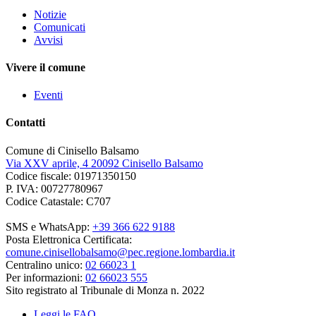
Notizie
Comunicati
Avvisi
Vivere il comune
Eventi
Contatti
Comune di Cinisello Balsamo
Via XXV aprile, 4 20092 Cinisello Balsamo
Codice fiscale: 01971350150
P. IVA: 00727780967
Codice Catastale: C707
SMS e WhatsApp:
+39 366 622 9188
Posta Elettronica Certificata:
comune.cinisellobalsamo@pec.regione.lombardia.it
Centralino unico:
02 66023 1
Per informazioni:
02 66023 555
Sito registrato al Tribunale di Monza n. 2022
Leggi le FAQ