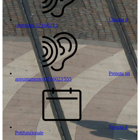
Chiama il
centralino 02 66023 1
Prenota un
appuntamento 02 66023 555
Prenota il
Polifunzionale