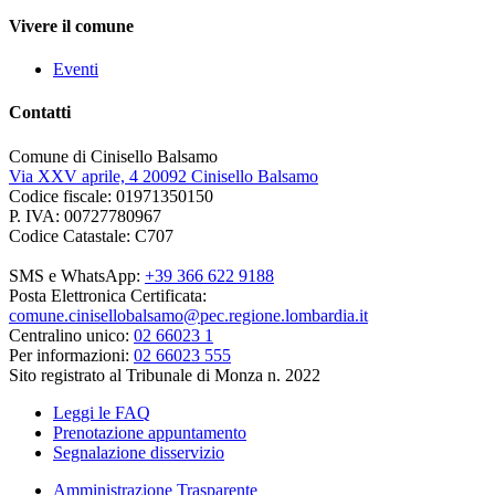
Vivere il comune
Eventi
Contatti
Comune di Cinisello Balsamo
Via XXV aprile, 4 20092 Cinisello Balsamo
Codice fiscale: 01971350150
P. IVA: 00727780967
Codice Catastale: C707
SMS e WhatsApp:
+39 366 622 9188
Posta Elettronica Certificata:
comune.cinisellobalsamo@pec.regione.lombardia.it
Centralino unico:
02 66023 1
Per informazioni:
02 66023 555
Sito registrato al Tribunale di Monza n. 2022
Leggi le FAQ
Prenotazione appuntamento
Segnalazione disservizio
Amministrazione Trasparente