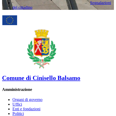
Segnalazioni
del cittadino
Comune di Cinisello Balsamo
Amministrazione
Organi di governo
Uffici
Enti e fondazioni
Politici