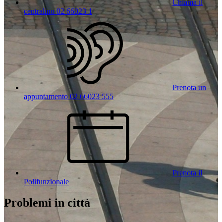
Chiama il
centralino 02 66023 1
Prenota un
appuntamento 02 66023 555
Prenota il
Polifunzionale
Problemi in città