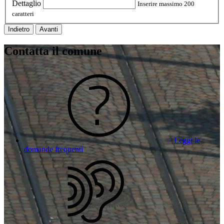
Dettaglio
Inserire massimo 200
caratteri
Indietro
Avanti
Contatta il comune
Leggi le
domande frequenti