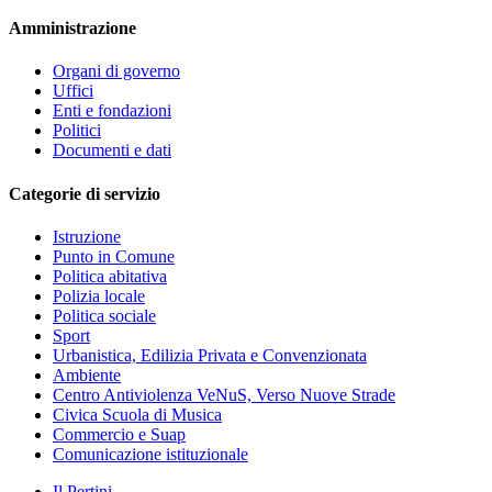
Amministrazione
Organi di governo
Uffici
Enti e fondazioni
Politici
Documenti e dati
Categorie di servizio
Istruzione
Punto in Comune
Politica abitativa
Polizia locale
Politica sociale
Sport
Urbanistica, Edilizia Privata e Convenzionata
Ambiente
Centro Antiviolenza VeNuS, Verso Nuove Strade
Civica Scuola di Musica
Commercio e Suap
Comunicazione istituzionale
Il Pertini