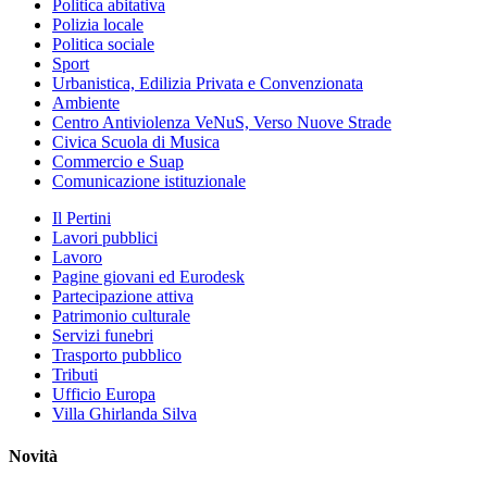
Politica abitativa
Polizia locale
Politica sociale
Sport
Urbanistica, Edilizia Privata e Convenzionata
Ambiente
Centro Antiviolenza VeNuS, Verso Nuove Strade
Civica Scuola di Musica
Commercio e Suap
Comunicazione istituzionale
Il Pertini
Lavori pubblici
Lavoro
Pagine giovani ed Eurodesk
Partecipazione attiva
Patrimonio culturale
Servizi funebri
Trasporto pubblico
Tributi
Ufficio Europa
Villa Ghirlanda Silva
Novità