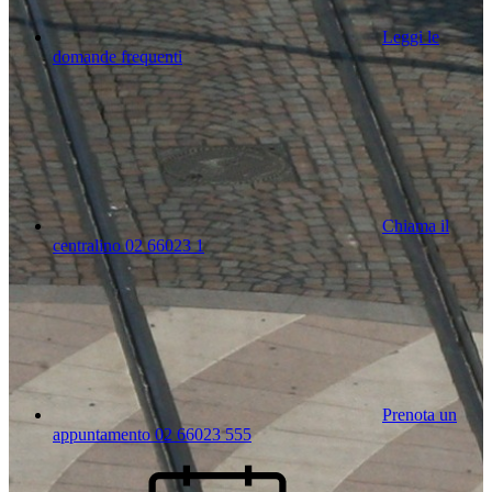
Leggi le
domande frequenti
Chiama il
centralino 02 66023 1
Prenota un
appuntamento 02 66023 555