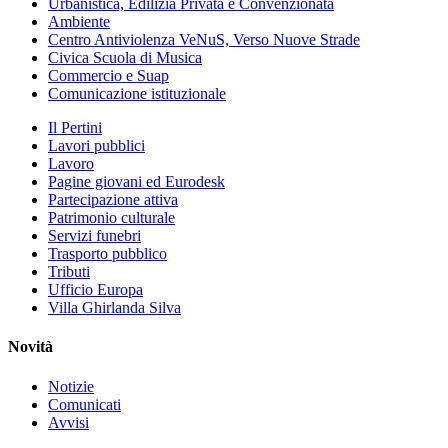
Urbanistica, Edilizia Privata e Convenzionata
Ambiente
Centro Antiviolenza VeNuS, Verso Nuove Strade
Civica Scuola di Musica
Commercio e Suap
Comunicazione istituzionale
Il Pertini
Lavori pubblici
Lavoro
Pagine giovani ed Eurodesk
Partecipazione attiva
Patrimonio culturale
Servizi funebri
Trasporto pubblico
Tributi
Ufficio Europa
Villa Ghirlanda Silva
Novità
Notizie
Comunicati
Avvisi