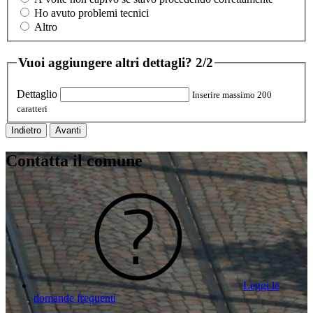
Ho avuto problemi tecnici
Altro
Vuoi aggiungere altri dettagli?
2/2
Dettaglio
Inserire massimo 200
caratteri
Indietro
Avanti
Contatta il comune
Leggi le
domande frequenti