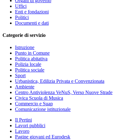
Organi di governo
Uffici
Enti e fondazioni
Politici
Documenti e dati
Categorie di servizio
Istruzione
Punto in Comune
Politica abitativa
Polizia locale
Politica sociale
Sport
Urbanistica, Edilizia Privata e Convenzionata
Ambiente
Centro Antiviolenza VeNuS, Verso Nuove Strade
Civica Scuola di Musica
Commercio e Suap
Comunicazione istituzionale
Il Pertini
Lavori pubblici
Lavoro
Pagine giovani ed Eurodesk