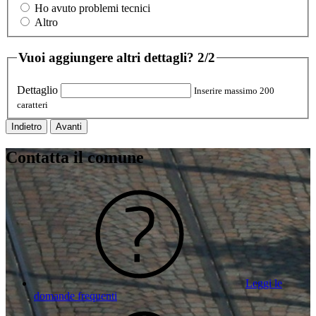
Ho avuto problemi tecnici
Altro
Vuoi aggiungere altri dettagli?
2/2
Dettaglio
Inserire massimo 200
caratteri
Indietro
Avanti
Contatta il comune
Leggi le
domande frequenti