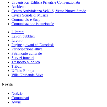
Urbanistica, Edilizia Privata e Convenzionata
Ambiente
Centro Antiviolenza VeNuS, Verso Nuove Strade
Civica Scuola di Musica
Commercio e Suap
Comunicazione istituzionale
Il Pertini
Lavori pubblici
Lavoro
Pagine giovani ed Eurodesk
Partecipazione attiva
Patrimonio culturale
Servizi funebri
Trasporto pubblico
Tributi
Ufficio Europa
Villa Ghirlanda Silva
Novità
Notizie
Comunicati
Avvisi