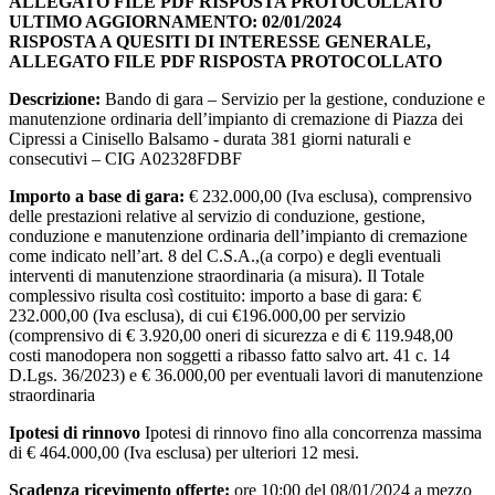
ALLEGATO FILE PDF RISPOSTA PROTOCOLLATO
ULTIMO AGGIORNAMENTO: 02/01/2024
RISPOSTA A QUESITI DI INTERESSE GENERALE,
ALLEGATO FILE PDF RISPOSTA PROTOCOLLATO
Descrizione:
Bando di gara – Servizio per la gestione, conduzione e
manutenzione ordinaria dell’impianto di cremazione di Piazza dei
Cipressi a Cinisello Balsamo - durata 381 giorni naturali e
consecutivi – CIG A02328FDBF
Importo a base di gara:
€ 232.000,00 (Iva esclusa), comprensivo
delle prestazioni relative al servizio di conduzione, gestione,
conduzione e manutenzione ordinaria dell’impianto di cremazione
come indicato nell’art. 8 del C.S.A.,(a corpo) e degli eventuali
interventi di manutenzione straordinaria (a misura). Il Totale
complessivo risulta così costituito: importo a base di gara: €
232.000,00 (Iva esclusa), di cui €196.000,00 per servizio
(comprensivo di € 3.920,00 oneri di sicurezza e di € 119.948,00
costi manodopera non soggetti a ribasso fatto salvo art. 41 c. 14
D.Lgs. 36/2023) e € 36.000,00 per eventuali lavori di manutenzione
straordinaria
Ipotesi di rinnovo
Ipotesi di rinnovo fino alla concorrenza massima
di € 464.000,00 (Iva esclusa) per ulteriori 12 mesi.
Scadenza ricevimento offerte:
ore 10:00 del 08/01/2024 a mezzo