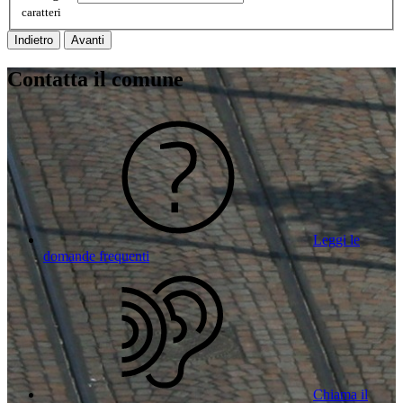
caratteri
Indietro
Avanti
Contatta il comune
Leggi le
domande frequenti
Chiama il