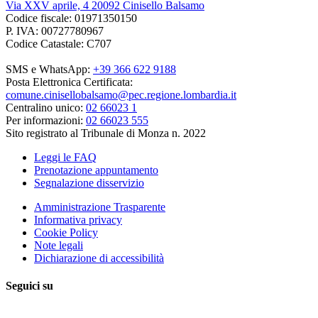
Via XXV aprile, 4 20092 Cinisello Balsamo
Codice fiscale: 01971350150
P. IVA: 00727780967
Codice Catastale: C707
SMS e WhatsApp:
+39 366 622 9188
Posta Elettronica Certificata:
comune.cinisellobalsamo@pec.regione.lombardia.it
Centralino unico:
02 66023 1
Per informazioni:
02 66023 555
Sito registrato al Tribunale di Monza n. 2022
Leggi le FAQ
Prenotazione appuntamento
Segnalazione disservizio
Amministrazione Trasparente
Informativa privacy
Cookie Policy
Note legali
Dichiarazione di accessibilità
Seguici su