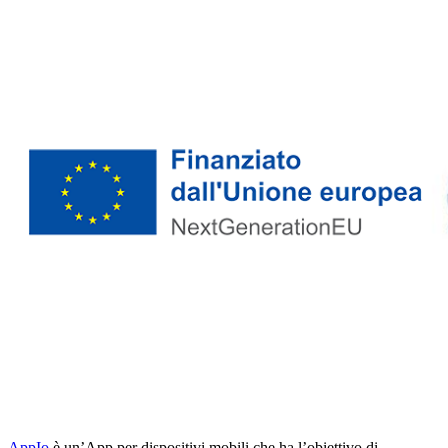
AppIo
è un’App per dispositivi mobili che ha l’obiettivo di