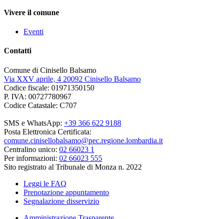
Vivere il comune
Eventi
Contatti
Comune di Cinisello Balsamo
Via XXV aprile, 4 20092 Cinisello Balsamo
Codice fiscale: 01971350150
P. IVA: 00727780967
Codice Catastale: C707
SMS e WhatsApp:
+39 366 622 9188
Posta Elettronica Certificata:
comune.cinisellobalsamo@pec.regione.lombardia.it
Centralino unico:
02 66023 1
Per informazioni:
02 66023 555
Sito registrato al Tribunale di Monza n. 2022
Leggi le FAQ
Prenotazione appuntamento
Segnalazione disservizio
Amministrazione Trasparente