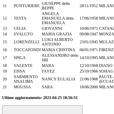
GIUSEPPE detto
11
PUNTURIERE
28/11/1952
MILAN
BEPPE
ANGELA
12
TESTA
EMANUELA detta
17/06/1958
MILAN
EMANUELA
13
CELIA
GIOVANNI
10/06/1971
CATAN
14
SVALUTO
MARIA GRAZIA
09/08/1947
MONZ
LUIGI ALBERTO
15
LORENZELLI
23/01/1945
MULAZ
ANTONIO
16
TOCCAFONDI
MARIA CRISTINA
06/01/1971
FIRENZ
ALESSANDRO detto
17
SPIGA
14/10/1995
MILAN
SBI
18
VALENTE
MARA
12/10/1968
DIANO
19
EISSA
FAYEZ
25/10/1966
SOHAG 
SARMIENTO
PAUTE
20
NANCY EULALIA
21/06/1968
SISALIMA
(ECUA
21
MOUSSA
SARA
18/06/2000
MILAN
Ultimo aggiornamento:
2023-04-25 18:56:31