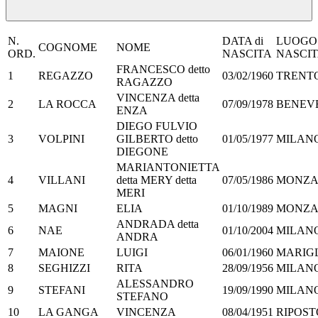
N.
DATA di
LUOGO 
COGNOME
NOME
ORD.
NASCITA
NASCI
FRANCESCO detto
1
REGAZZO
03/02/1960
TRENT
RAGAZZO
VINCENZA detta
2
LA ROCCA
07/09/1978
BENEV
ENZA
DIEGO FULVIO
3
VOLPINI
GILBERTO detto
01/05/1977
MILAN
DIEGONE
MARIANTONIETTA
4
VILLANI
detta MERY detta
07/05/1986
MONZ
MERI
5
MAGNI
ELIA
01/10/1989
MONZ
ANDRADA detta
6
NAE
01/10/2004
MILAN
ANDRA
7
MAIONE
LUIGI
06/01/1960
MARIG
8
SEGHIZZI
RITA
28/09/1956
MILAN
ALESSANDRO
9
STEFANI
19/09/1990
MILAN
STEFANO
10
LA GANGA
VINCENZA
08/04/1951
RIPOST