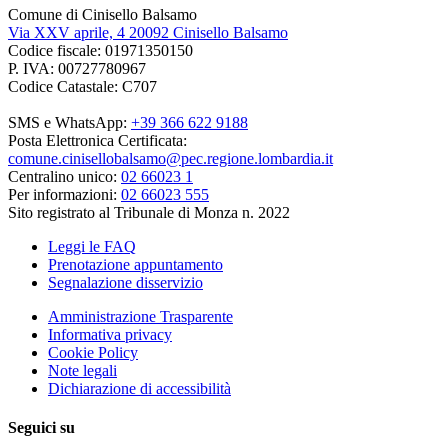
Comune di Cinisello Balsamo
Via XXV aprile, 4 20092 Cinisello Balsamo
Codice fiscale: 01971350150
P. IVA: 00727780967
Codice Catastale: C707
SMS e WhatsApp:
+39 366 622 9188
Posta Elettronica Certificata:
comune.cinisellobalsamo@pec.regione.lombardia.it
Centralino unico:
02 66023 1
Per informazioni:
02 66023 555
Sito registrato al Tribunale di Monza n. 2022
Leggi le FAQ
Prenotazione appuntamento
Segnalazione disservizio
Amministrazione Trasparente
Informativa privacy
Cookie Policy
Note legali
Dichiarazione di accessibilità
Seguici su