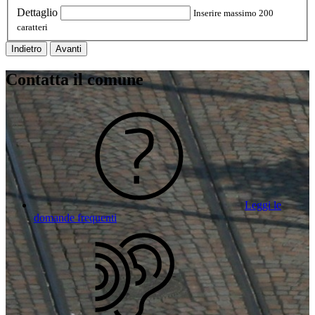
Dettaglio
Inserire massimo 200
caratteri
Indietro
Avanti
Contatta il comune
Leggi le
domande frequenti