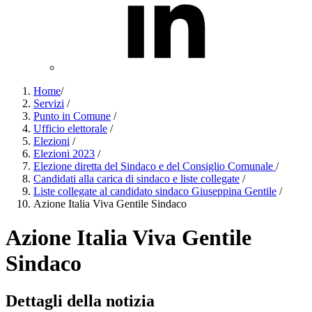
Home
/
Servizi
/
Punto in Comune
/
Ufficio elettorale
/
Elezioni
/
Elezioni 2023
/
Elezione diretta del Sindaco e del Consiglio Comunale
/
Candidati alla carica di sindaco e liste collegate
/
Liste collegate al candidato sindaco Giuseppina Gentile
/
Azione Italia Viva Gentile Sindaco
Azione Italia Viva Gentile
Sindaco
Dettagli della notizia