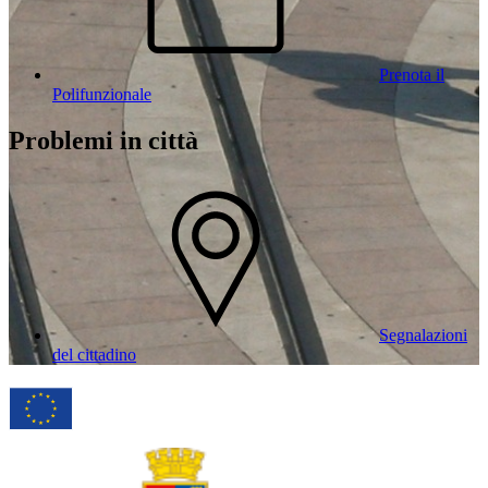
Prenota il
Polifunzionale
Problemi in città
Segnalazioni
del cittadino