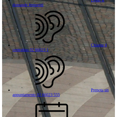
Leggi le
domande frequenti
Chiama il
centralino 02 66023 1
Prenota un
appuntamento 02 66023 555