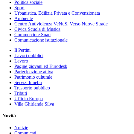
Politica sociale
Sport
Urbanistica, Edilizia Privata e Convenzionata
Ambiente
Centro Antiviolenza VeNuS, Verso Nuove Strade
Civica Scuola di Musica
Commercio e Suap
Comunicazione istituzionale
Il Pertini
Lavori pubblici
Lavoro
Pagine giovani ed Eurodesk
Partecipazione attiva
Patrimonio culturale
Servizi funebri
Trasporto pubblico
Tributi
Ufficio Europa
Villa Ghirlanda Silva
Novità
Notizie
Comunicati