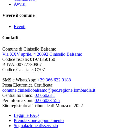
Avvisi
Vivere il comune
Eventi
Contatti
Comune di Cinisello Balsamo
Via XXV aprile, 4 20092 Cinisello Balsamo
Codice fiscale: 01971350150
P. IVA: 00727780967
Codice Catastale: C707
SMS e WhatsApp:
+39 366 622 9188
Posta Elettronica Certificata:
comune.cinisellobalsamo@pec.regione.lombardia.it
Centralino unico:
02 66023 1
Per informazioni:
02 66023 555
Sito registrato al Tribunale di Monza n. 2022
Leggi le FAQ
Prenotazione appuntamento
Segnalazione disservizio