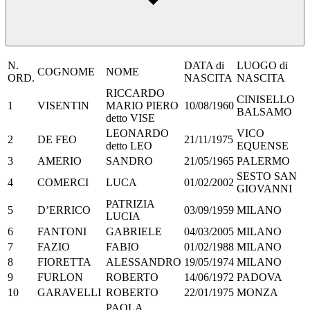
N.
DATA di
LUOGO di
COGNOME
NOME
ORD.
NASCITA
NASCITA
RICCARDO
CINISELLO
1
VISENTIN
MARIO PIERO
10/08/1960
BALSAMO
detto VISE
LEONARDO
VICO
2
DE FEO
21/11/1975
detto LEO
EQUENSE
3
AMERIO
SANDRO
21/05/1965
PALERMO
SESTO SAN
4
COMERCI
LUCA
01/02/2002
GIOVANNI
PATRIZIA
5
D’ERRICO
03/09/1959
MILANO
LUCIA
6
FANTONI
GABRIELE
04/03/2005
MILANO
7
FAZIO
FABIO
01/02/1988
MILANO
8
FIORETTA
ALESSANDRO
19/05/1974
MILANO
9
FURLON
ROBERTO
14/06/1972
PADOVA
10
GARAVELLI
ROBERTO
22/01/1975
MONZA
PAOLA