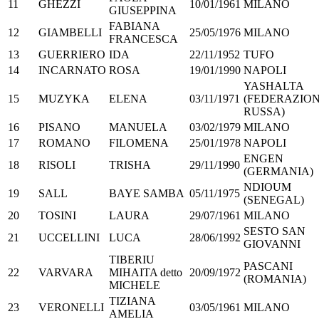
11
GHEZZI
10/01/1961
MILANO
GIUSEPPINA
FABIANA
12
GIAMBELLI
25/05/1976
MILANO
FRANCESCA
13
GUERRIERO
IDA
22/11/1952
TUFO
14
INCARNATO
ROSA
19/01/1990
NAPOLI
YASHALTA
15
MUZYKA
ELENA
03/11/1971
(FEDERAZIO
RUSSA)
16
PISANO
MANUELA
03/02/1979
MILANO
17
ROMANO
FILOMENA
25/01/1978
NAPOLI
ENGEN
18
RISOLI
TRISHA
29/11/1990
(GERMANIA)
NDIOUM
19
SALL
BAYE SAMBA
05/11/1975
(SENEGAL)
20
TOSINI
LAURA
29/07/1961
MILANO
SESTO SAN
21
UCCELLINI
LUCA
28/06/1992
GIOVANNI
TIBERIU
PASCANI
22
VARVARA
MIHAITA detto
20/09/1972
(ROMANIA)
MICHELE
TIZIANA
23
VERONELLI
03/05/1961
MILANO
AMELIA