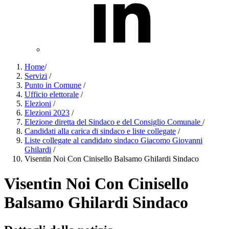
Home
/
Servizi
/
Punto in Comune
/
Ufficio elettorale
/
Elezioni
/
Elezioni 2023
/
Elezione diretta del Sindaco e del Consiglio Comunale
/
Candidati alla carica di sindaco e liste collegate
/
Liste collegate al candidato sindaco Giacomo Giovanni
Ghilardi
/
Visentin Noi Con Cinisello Balsamo Ghilardi Sindaco
Visentin Noi Con Cinisello
Balsamo Ghilardi Sindaco