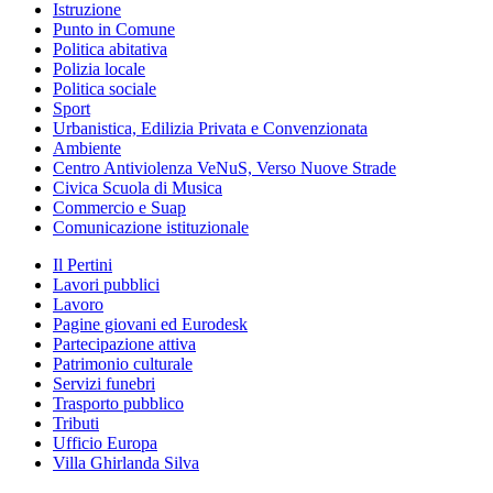
Istruzione
Punto in Comune
Politica abitativa
Polizia locale
Politica sociale
Sport
Urbanistica, Edilizia Privata e Convenzionata
Ambiente
Centro Antiviolenza VeNuS, Verso Nuove Strade
Civica Scuola di Musica
Commercio e Suap
Comunicazione istituzionale
Il Pertini
Lavori pubblici
Lavoro
Pagine giovani ed Eurodesk
Partecipazione attiva
Patrimonio culturale
Servizi funebri
Trasporto pubblico
Tributi
Ufficio Europa
Villa Ghirlanda Silva