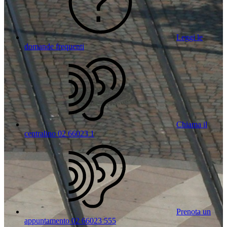
Leggi le
domande frequenti
Chiama il
centralino 02 66023 1
Prenota un
appuntamento 02 66023 555