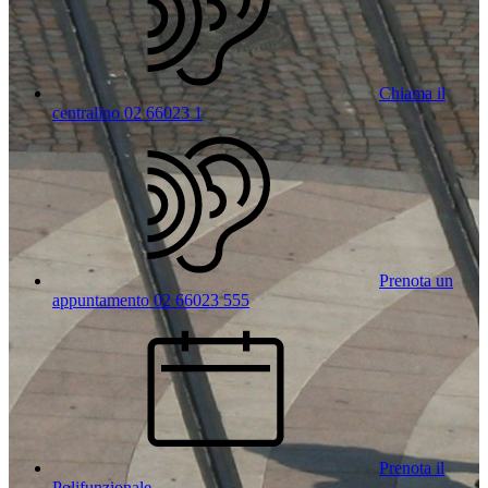
Chiama il
centralino 02 66023 1
Prenota un
appuntamento 02 66023 555
Prenota il
Polifunzionale