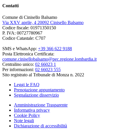
Contatti
Comune di Cinisello Balsamo
Via XXV aprile, 4 20092 Cinisello Balsamo
Codice fiscale: 01971350150
P. IVA: 00727780967
Codice Catastale: C707
SMS e WhatsApp:
+39 366 622 9188
Posta Elettronica Certificata:
comune.cinisellobalsamo@pec.regione.lombardia.it
Centralino unico:
02 66023 1
Per informazioni:
02 66023 555
Sito registrato al Tribunale di Monza n. 2022
Leggi le FAQ
Prenotazione appuntamento
Segnalazione disservizio
Amministrazione Trasparente
Informativa privacy
Cookie Policy
Note legali
Dichiarazione di accessibilità