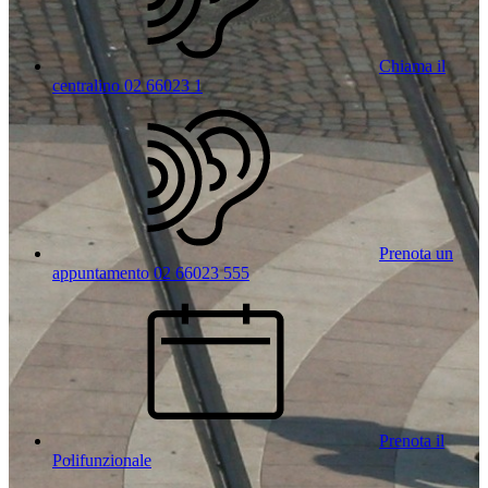
Chiama il
centralino 02 66023 1
Prenota un
appuntamento 02 66023 555
Prenota il
Polifunzionale