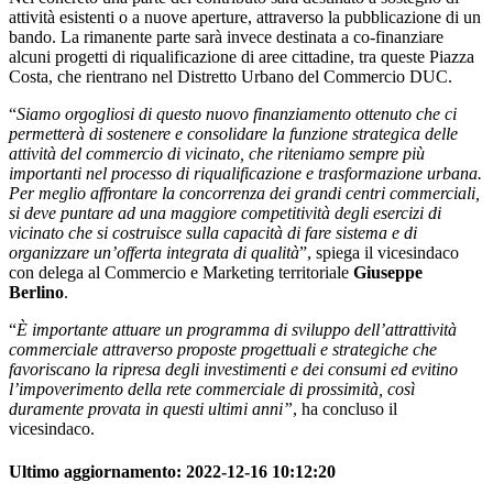
attività esistenti o a nuove aperture, attraverso la pubblicazione di un
bando. La rimanente parte sarà invece destinata a co-finanziare
alcuni progetti di riqualificazione di aree cittadine, tra queste Piazza
Costa, che rientrano nel Distretto Urbano del Commercio DUC.
“
Siamo orgogliosi di questo nuovo finanziamento ottenuto che ci
permetterà di sostenere e consolidare la funzione strategica delle
attività del commercio di vicinato, che riteniamo sempre più
importanti nel processo di riqualificazione e trasformazione urbana.
Per meglio affrontare la concorrenza dei grandi centri commerciali,
si deve puntare ad una maggiore competitività degli esercizi di
vicinato che si costruisce sulla capacità di fare sistema e di
organizzare un’offerta integrata di qualità
”, spiega il vicesindaco
con delega al Commercio e Marketing territoriale
Giuseppe
Berlino
.
“
È importante attuare un programma di sviluppo dell’attrattività
commerciale attraverso proposte progettuali e strategiche che
favoriscano la ripresa degli investimenti e dei consumi ed evitino
l’impoverimento della rete commerciale di prossimità, così
duramente provata in questi ultimi anni”
, ha concluso il
vicesindaco.
Ultimo aggiornamento:
2022-12-16 10:12:20