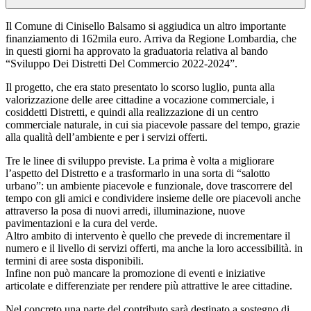
Il Comune di Cinisello Balsamo si aggiudica un altro importante
finanziamento di 162mila euro. Arriva da Regione Lombardia, che
in questi giorni ha approvato la graduatoria relativa al bando
“Sviluppo Dei Distretti Del Commercio 2022-2024”.
Il progetto, che era stato presentato lo scorso luglio, punta alla
valorizzazione delle aree cittadine a vocazione commerciale, i
cosiddetti Distretti, e quindi alla realizzazione di un centro
commerciale naturale, in cui sia piacevole passare del tempo, grazie
alla qualità dell’ambiente e per i servizi offerti.
Tre le linee di sviluppo previste. La prima è volta a migliorare
l’aspetto del Distretto e a trasformarlo in una sorta di “salotto
urbano”: un ambiente piacevole e funzionale, dove trascorrere del
tempo con gli amici e condividere insieme delle ore piacevoli anche
attraverso la posa di nuovi arredi, illuminazione, nuove
pavimentazioni e la cura del verde.
Altro ambito di intervento è quello che prevede di incrementare il
numero e il livello di servizi offerti, ma anche la loro accessibilità. in
termini di aree sosta disponibili.
Infine non può mancare la promozione di eventi e iniziative
articolate e differenziate per rendere più attrattive le aree cittadine.
Nel concreto una parte del contributo sarà destinato a sostegno di