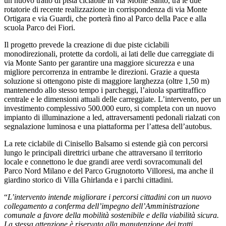
un nuovo tratto di pista ciclabile in via Monte Santo, tra le due
rotatorie di recente realizzazione in corrispondenza di via Monte
Ortigara e via Guardi, che porterà fino al Parco della Pace e alla
scuola Parco dei Fiori.
Il progetto prevede la creazione di due piste ciclabili
monodirezionali, protette da cordoli, ai lati delle due carreggiate di
via Monte Santo per garantire una maggiore sicurezza e una
migliore percorrenza in entrambe le direzioni. Grazie a questa
soluzione si ottengono piste di maggiore larghezza (oltre 1,50 m)
mantenendo allo stesso tempo i parcheggi, l’aiuola spartitraffico
centrale e le dimensioni attuali delle carreggiate. L’intervento, per un
investimento complessivo 500.000 euro, si completa con un nuovo
impianto di illuminazione a led, attraversamenti pedonali rialzati con
segnalazione luminosa e una piattaforma per l’attesa dell’autobus.
La rete ciclabile di Cinisello Balsamo si estende già con percorsi
lungo le principali direttrici urbane che attraversano il territorio
locale e connettono le due grandi aree verdi sovracomunali del
Parco Nord Milano e del Parco Grugnotorto Villoresi, ma anche il
giardino storico di Villa Ghirlanda e i parchi cittadini.
“
L’intervento intende migliorare i percorsi cittadini con un nuovo
collegamento a conferma dell’impegno dell’Amministrazione
comunale a favore della mobilità sostenibile e della viabilità sicura.
La stessa attenzione è riservata alla manutenzione dei tratti