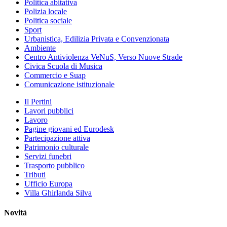
Politica abitativa
Polizia locale
Politica sociale
Sport
Urbanistica, Edilizia Privata e Convenzionata
Ambiente
Centro Antiviolenza VeNuS, Verso Nuove Strade
Civica Scuola di Musica
Commercio e Suap
Comunicazione istituzionale
Il Pertini
Lavori pubblici
Lavoro
Pagine giovani ed Eurodesk
Partecipazione attiva
Patrimonio culturale
Servizi funebri
Trasporto pubblico
Tributi
Ufficio Europa
Villa Ghirlanda Silva
Novità