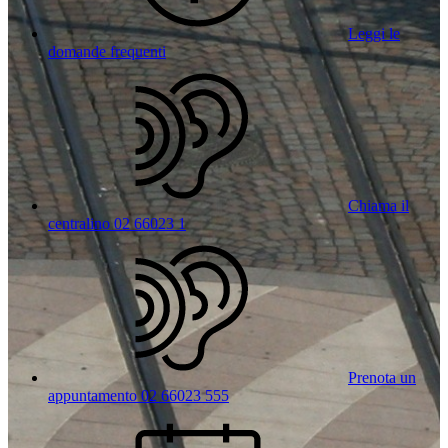
Leggi le
domande frequenti
Chiama il
centralino 02 66023 1
Prenota un
appuntamento 02 66023 555