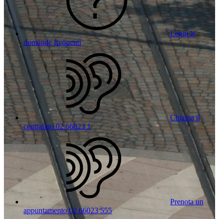
Leggi le
domande frequenti
Chiama il
centralino 02 66023 1
Prenota un
appuntamento 02 66023 555