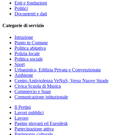
Enti e fondazioni
Politici
Documenti e dati
Categorie di servizio
Istruzione
Punto in Comune
Politica abitativa
Polizia locale
Politica sociale
Sport
Urbanistica, Edilizia Privata e Convenzionata
Ambiente
Centro Antiviolenza VeNuS, Verso Nuove Strade
Civica Scuola di Musica
Commercio e Suap
Comunicazione istituzionale
Il Pertini
Lavori pubblici
Lavoro
Pagine giovani ed Eurodesk
Partecipazione attiva
Patrimonio culturale