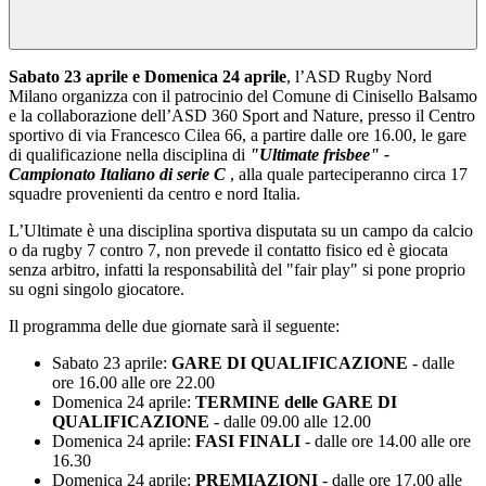
Sabato 23 aprile e Domenica 24 aprile
, l’ASD Rugby Nord
Milano organizza con il patrocinio del Comune di Cinisello Balsamo
e la collaborazione dell’ASD 360 Sport and Nature, presso il Centro
sportivo di via Francesco Cilea 66, a partire dalle ore 16.00, le gare
di qualificazione nella disciplina di
"Ultimate frisbee" -
Campionato Italiano di serie C
, alla quale parteciperanno circa 17
squadre provenienti da centro e nord Italia.
L’Ultimate è una disciplina sportiva disputata su un campo da calcio
o da rugby 7 contro 7, non prevede il contatto fisico ed è giocata
senza arbitro, infatti la responsabilità del "fair play" si pone proprio
su ogni singolo giocatore.
Il programma delle due giornate sarà il seguente:
Sabato 23 aprile:
GARE DI QUALIFICAZIONE
- dalle
ore 16.00 alle ore 22.00
Domenica 24 aprile:
TERMINE delle GARE DI
QUALIFICAZIONE
- dalle 09.00 alle 12.00
Domenica 24 aprile:
FASI FINALI
- dalle ore 14.00 alle ore
16.30
Domenica 24 aprile:
PREMIAZIONI
- dalle ore 17.00 alle