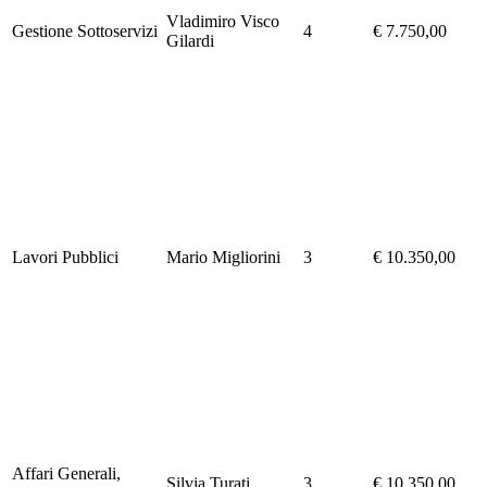
Vladimiro Visco
Gestione Sottoservizi
4
€ 7.750,00
Gilardi
Lavori Pubblici
Mario Migliorini
3
€ 10.350,00
Affari Generali,
Silvia Turati
3
€ 10.350,00