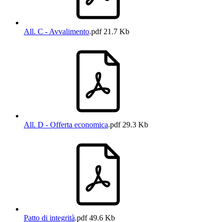
All. C - Avvalimento
.pdf
21.7 Kb
All. D - Offerta economica
.pdf
29.3 Kb
Patto di integrità
.pdf
49.6 Kb