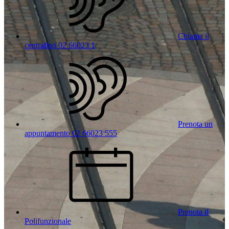
Chiama il
centralino 02 66023 1
Prenota un
appuntamento 02 66023 555
Prenota il
Polifunzionale