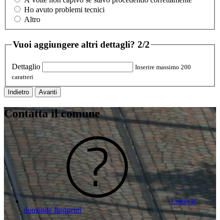
Ho avuto problemi tecnici
Altro
Vuoi aggiungere altri dettagli?
2/2
Dettaglio
Inserire massimo 200
caratteri
Indietro
Avanti
Contatta il comune
Leggi le
domande frequenti