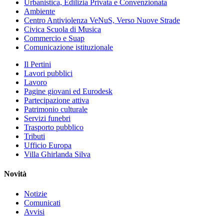
Urbanistica, Edilizia Privata e Convenzionata
Ambiente
Centro Antiviolenza VeNuS, Verso Nuove Strade
Civica Scuola di Musica
Commercio e Suap
Comunicazione istituzionale
Il Pertini
Lavori pubblici
Lavoro
Pagine giovani ed Eurodesk
Partecipazione attiva
Patrimonio culturale
Servizi funebri
Trasporto pubblico
Tributi
Ufficio Europa
Villa Ghirlanda Silva
Novità
Notizie
Comunicati
Avvisi