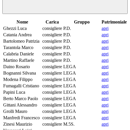
Nome
Carica
Gruppo
Patrimoniale
Ghezzi Luca
consigliere
P.D.
apri
Catania Andrea
consigliere
P.D.
apri
Bartolomeo Patrizia
consigliere
P.D.
apri
Tarantola Marco
consigliere
P.D.
apri
Calabria Daniele
consigliere
P.D.
apri
Martino Raffaele
consigliere
P.D.
apri
Daino Rosario
consigliere
LEGA
apri
Bognanni Silvana
consigliere
LEGA
apri
Modena Filippo
consigliere
LEGA
apri
Fumagalli Cristiano
consigliere
LEGA
apri
Papini Luca
consigliere
LEGA
apri
Berto Marco Paolo
consigliere
LEGA
apri
Gittani Alessandro
consigliere
LEGA
apri
Grolli Mauro
consigliere
LEGA
apri
Manfredi Francesco
consigliere
LEGA
apri
Zinesi Maurizio
consigliere
M.5S.
apri