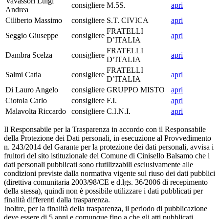
Vavassori Luigi
consigliere
M.5S.
apri
Andrea
Ciliberto Massimo
consigliere
S.T. CIVICA
apri
FRATELLI
Seggio Giuseppe
consigliere
apri
D’ITALIA
FRATELLI
Dambra Scelza
consigliere
apri
D’ITALIA
FRATELLI
Salmi Catia
consigliere
apri
D’ITALIA
Di Lauro Angelo
consigliere
GRUPPO MISTO
apri
Ciotola Carlo
consigliere
F.I.
apri
Malavolta Riccardo
consigliere
C.I.N.I.
apri
Il Responsabile per la Trasparenza in accordo con il Responsabile
della Protezione dei Dati personali, in esecuzione al Provvedimento
n. 243/2014 del Garante per la protezione dei dati personali, avvisa i
fruitori del sito istituzionale del Comune di Cinisello Balsamo che i
dati personali pubblicati sono riutilizzabili esclusivamente alle
condizioni previste dalla normativa vigente sul riuso dei dati pubblici
(direttiva comunitaria 2003/98/CE e d.lgs. 36/2006 di recepimento
della stessa), quindi non è possibile utilizzare i dati pubblicati per
finalità differenti dalla trasparenza.
Inoltre, per la finalità della trasparenza, il periodo di pubblicazione
deve essere di 5 anni e comunque fino a che gli atti pubblicati