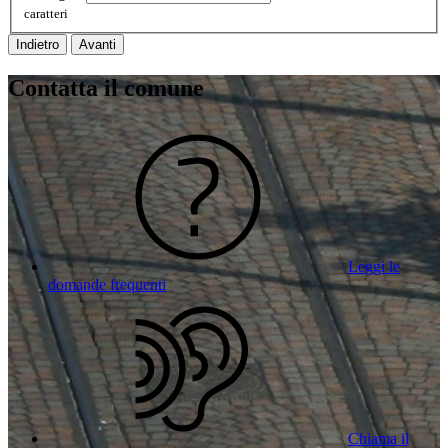
caratteri
Indietro
Avanti
Contatta il comune
Leggi le
domande frequenti
Chiama il