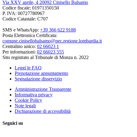
Via XXV aprile, 4 20092 Cinisello Balsamo
Codice fiscale: 01971350150
P. IVA: 00727780967
Codice Catastale: C707
SMS e WhatsApp:
+39 366 622 9188
Posta Elettronica Certificata:
comune.cinisellobalsamo@pec.regione.lombardia.it
Centralino unico:
02 66023 1
Per informazioni:
02 66023 555
Sito registrato al Tribunale di Monza n. 2022
Leggi le FAQ
Prenotazione appuntamento
Segnalazione disservizio
Amministrazione Trasparente
Informativa privacy
Cookie Policy
Note legali
Dichiarazione di accessibilità
Seguici su