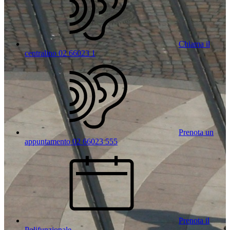
Chiama il
centralino 02 66023 1
Prenota un
appuntamento 02 66023 555
Prenota il
Polifunzionale