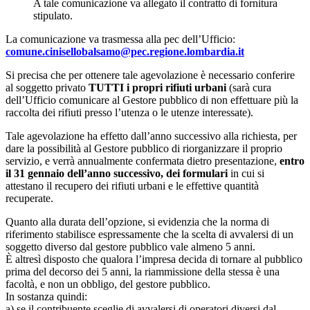
A tale comunicazione va allegato il contratto di fornitura
stipulato.
La comunicazione va trasmessa alla pec dell’Ufficio:
comune.cinisellobalsamo@pec.regione.lombardia.it
Si precisa che per ottenere tale agevolazione è necessario conferire
al soggetto privato
TUTTI i propri rifiuti urbani
(sarà cura
dell’Ufficio comunicare al Gestore pubblico di non effettuare più la
raccolta dei rifiuti presso l’utenza o le utenze interessate).
Tale agevolazione ha effetto dall’anno successivo alla richiesta, per
dare la possibilità al Gestore pubblico di riorganizzare il proprio
servizio, e verrà annualmente confermata dietro presentazione,
entro
il 31 gennaio dell’anno successivo, dei formulari
in cui si
attestano il recupero dei rifiuti urbani e le effettive quantità
recuperate.
Quanto alla durata dell’opzione, si evidenzia che la norma di
riferimento stabilisce espressamente che la scelta di avvalersi di un
soggetto diverso dal gestore pubblico vale almeno 5 anni.
È altresì disposto che qualora l’impresa decida di tornare al pubblico
prima del decorso dei 5 anni, la riammissione della stessa è una
facoltà, e non un obbligo, del gestore pubblico.
In sostanza quindi:
a) se il contribuente sceglie di avvalersi di operatori diversi dal