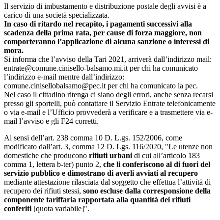
Il servizio di imbustamento e distribuzione postale degli avvisi è a
carico di una società specializzata.
In caso di ritardo nel recapito, i pagamenti successivi alla
scadenza della prima rata, per cause di forza maggiore, non
comporteranno l’applicazione di alcuna sanzione o interessi di
mora.
Si informa che l’avviso della Tari 2021, arriverà dall’indirizzo mail:
entrate@comune.cinisello-balsamo.mi.it per chi ha comunicato
l’indirizzo e-mail mentre dall’indirizzo:
comune.cinisellobalsamo@pec.it per chi ha comunicato la pec.
Nel caso il cittadino ritenga ci siano degli errori, anche senza recarsi
presso gli sportelli, può contattare il Servizio Entrate telefonicamente
o via e-mail e l’Ufficio provvederà a verificare e a trasmettere via e-
mail l’avviso e gli F24 corretti.
Ai sensi dell’art. 238 comma 10 D. L.gs. 152/2006, come
modificato dall’art. 3, comma 12 D. Lgs. 116/2020, "Le utenze non
domestiche che producono
rifiuti urbani
di cui all’articolo 183
comma 1, lettera b-ter) punto 2,
che li conferiscono al di fuori del
servizio pubblico e dimostrano di averli avviati al recupero
mediante attestazione rilasciata dal soggetto che effettua l’attività di
recupero dei rifiuti stessi,
sono escluse dalla corresponsione della
componente tariffaria rapportata alla quantità dei rifiuti
conferiti
[quota variabile]".