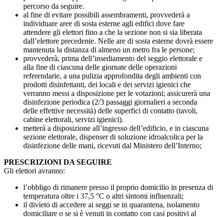
percorso da seguire.
al fine di evitare possibili assembramenti, provvederà a
individuare aree di sosta esterne agli edifici dove fare
attendere gli elettori fino a che la sezione non si sia liberata
dall’elettore precedente. Nelle are di sosta esterne dovrà essere
mantenuta la distanza di almeno un metro fra le persone;
provvederà, prima dell’insediamento del seggio elettorale e
alla fine di ciascuna delle giornate delle operazioni
referendarie, a una pulizia approfondita degli ambienti con
prodotti disinfettanti, dei locali e dei servizi igienici che
verranno messi a disposizione per le votazioni; assicurerà una
disinfezione periodica (2/3 passaggi giornalieri a seconda
delle effettive necessità) delle superfici di contatto (tavoli,
cabine elettorali, servizi igienici).
metterà a disposizione all’ingresso dell’edificio, e in ciascuna
sezione elettorale, dispenser di soluzione idroalcolica per la
disinfezione delle mani, ricevuti dal Ministero dell’Interno;
PRESCRIZIONI DA SEGUIRE
Gli elettori avranno:
l’obbligo di rimanere presso il proprio domicilio in presenza di
temperatura oltre i 37,5 °C o altri sintomi influenzali;
il divieto di accedere ai seggi se in quarantena, isolamento
domiciliare o se si è venuti in contatto con casi positivi al