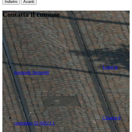
Indietro
Avanti
Contatta il comune
Leggi le
domande frequenti
Chiama il
centralino 02 66023 1