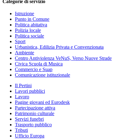
Categorie di servizio
Istruzione
Punto in Comune
Politica abitativa
Polizia locale
Politica sociale
Sport
Urbanistica, Edilizia Privata e Convenzionata
Ambiente
Centro Antiviolenza VeNuS, Verso Nuove Strade
Civica Scuola di Musica
Commercio e Suap
Comunicazione istituzionale
Il Pertini
Lavori pubblici
Lavoro
Pagine giovani ed Eurodesk
Partecipazione attiva
Patrimonio culturale
Servizi funebri
Trasporto pubblico
Tributi
Ufficio Europa