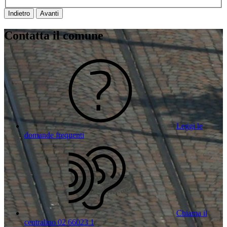
Indietro
Avanti
Contatta il comune
Leggi le
domande frequenti
Chiama il
centralino 02 66023 1