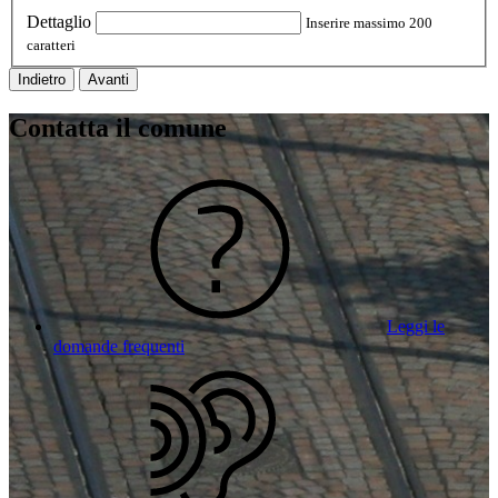
Dettaglio
Inserire massimo 200
caratteri
Indietro
Avanti
Contatta il comune
Leggi le
domande frequenti