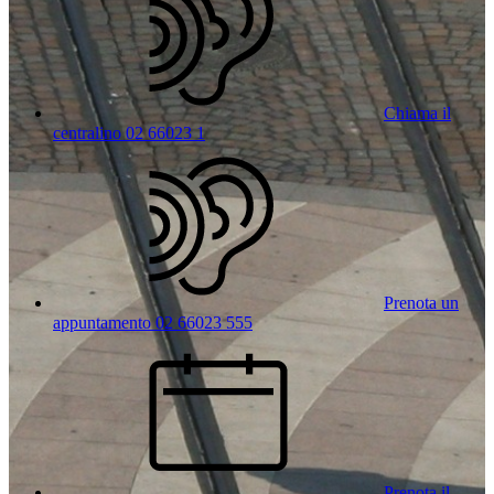
Chiama il
centralino 02 66023 1
Prenota un
appuntamento 02 66023 555
Prenota il