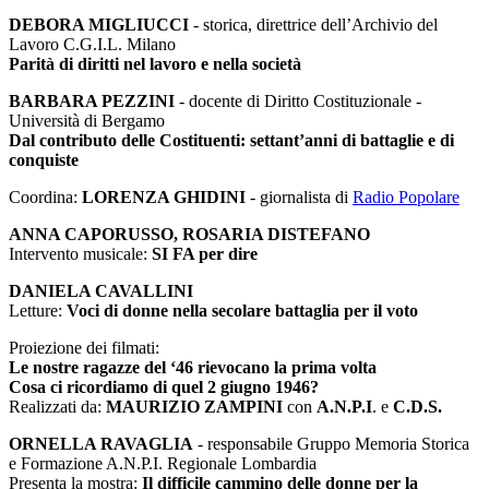
DEBORA MIGLIUCCI
- storica, direttrice dell’Archivio del
Lavoro C.G.I.L. Milano
Parità di diritti nel lavoro e nella società
BARBARA PEZZINI
- docente di Diritto Costituzionale -
Università di Bergamo
Dal contributo delle Costituenti: settant’anni di battaglie e di
conquiste
Coordina:
LORENZA GHIDINI
- giornalista di
Radio Popolare
ANNA CAPORUSSO, ROSARIA DISTEFANO
Intervento musicale:
SI FA per dire
DANIELA CAVALLINI
Letture:
Voci di donne nella secolare battaglia per il voto
Proiezione dei filmati:
Le nostre ragazze del ‘46 rievocano la prima volta
Cosa ci ricordiamo di quel 2 giugno 1946?
Realizzati da:
MAURIZIO ZAMPINI
con
A.N.P.I
. e
C.D.S.
ORNELLA RAVAGLIA
- responsabile Gruppo Memoria Storica
e Formazione A.N.P.I. Regionale Lombardia
Presenta la mostra:
Il difficile cammino delle donne per la