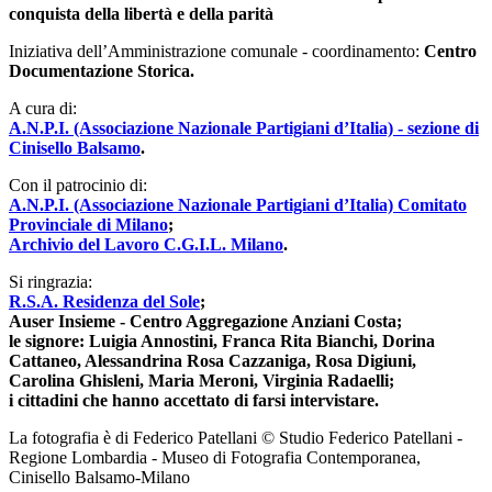
conquista della libertà e della parità
Iniziativa dell’Amministrazione comunale - coordinamento:
Centro
Documentazione Storica.
A cura di:
A.N.P.I. (Associazione Nazionale Partigiani d’Italia) - sezione di
Cinisello Balsamo
.
Con il patrocinio di:
A.N.P.I. (Associazione Nazionale Partigiani d’Italia) Comitato
Provinciale di Milano
;
Archivio del Lavoro C.G.I.L. Milano
.
Si ringrazia:
R.S.A. Residenza del Sole
;
Auser Insieme - Centro Aggregazione Anziani Costa;
le signore: Luigia Annostini, Franca Rita Bianchi, Dorina
Cattaneo, Alessandrina Rosa Cazzaniga, Rosa Digiuni,
Carolina Ghisleni, Maria Meroni, Virginia Radaelli;
i cittadini che hanno accettato di farsi intervistare.
La fotografia è di Federico Patellani © Studio Federico Patellani -
Regione Lombardia - Museo di Fotografia Contemporanea,
Cinisello Balsamo-Milano