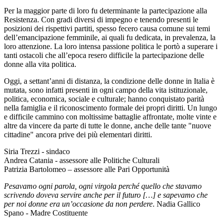
Per la maggior parte di loro fu determinante la partecipazione alla
Resistenza. Con gradi diversi di impegno e tenendo presenti le
posizioni dei rispettivi partiti, spesso fecero causa comune sui temi
dell’emancipazione femminile, ai quali fu dedicata, in prevalenza, la
loro attenzione. La loro intensa passione politica le portò a superare i
tanti ostacoli che all’epoca resero difficile la partecipazione delle
donne alla vita politica.
Oggi, a settant’anni di distanza, la condizione delle donne in Italia è
mutata, sono infatti presenti in ogni campo della vita istituzionale,
politica, economica, sociale e culturale; hanno conquistato parità
nella famiglia e il riconoscimento formale dei propri diritti. Un lungo
e difficile cammino con moltissime battaglie affrontate, molte vinte e
altre da vincere da parte di tutte le donne, anche delle tante "nuove
cittadine" ancora prive dei più elementari diritti.
Siria Trezzi - sindaco
Andrea Catania - assessore alle Politiche Culturali
Patrizia Bartolomeo – assessore alle Pari Opportunità
Pesavamo ogni parola, ogni virgola perché quello che stavamo
scrivendo doveva servire anche per il futuro […] e sapevamo che
per noi donne era un’occasione da non perdere
. Nadia Gallico
Spano - Madre Costituente