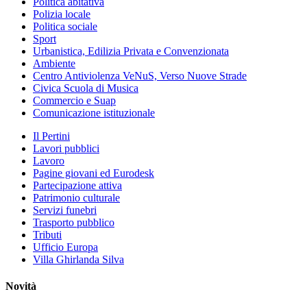
Politica abitativa
Polizia locale
Politica sociale
Sport
Urbanistica, Edilizia Privata e Convenzionata
Ambiente
Centro Antiviolenza VeNuS, Verso Nuove Strade
Civica Scuola di Musica
Commercio e Suap
Comunicazione istituzionale
Il Pertini
Lavori pubblici
Lavoro
Pagine giovani ed Eurodesk
Partecipazione attiva
Patrimonio culturale
Servizi funebri
Trasporto pubblico
Tributi
Ufficio Europa
Villa Ghirlanda Silva
Novità