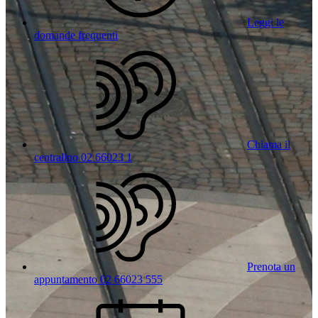
Leggi le
domande frequenti
Chiama il
centralino 02 66023 1
Prenota un
appuntamento 02 66023 555