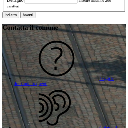
Dettaglio
Inserire massimo 200
caratteri
Indietro
Avanti
Contatta il comune
Leggi le
domande frequenti
Chiama il