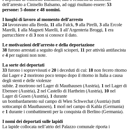
dell’arresto a Cinisello Balsamo, ad oggi risultano essere:
53
persone: 5 donne e 48 uomini.
I luoghi di lavoro al momento dell’arresto
24
lavoravano alla Breda,
11
alla Falck,
9
alla Pirelli,
3
alla Ercole
Marelli,
1
alla Magneti Marelli,
1
all’Argenteria Broggi,
1
era
parrucchiere e di
3
non si conosce il dato.
Le motivazioni dell’arresto e della deportazione
38
furono arrestati a seguito degli scioperi,
11
per attività antifascista
e
4
per ragioni non note.
La sorte dei deportati
33
furono i sopravvissuti e
20
i deceduti di cui:
18
non fecero ritorno
dai Lager e
2
morirono poco tempo dopo il ritorno in Italia a causa
degli stenti e delle violenze
subite.
2
morirono nel Lager di Mauthausen (Austria),
1
nel Lager di
Ebensee (Austria),
2
nel Castello di Hartheim (Austria),
10
nel
Lager di Gusen (Austria),
1
durante
un bombardamento sul campo di Wien Schwechat (Austria) (tutti
sottocampi di Mauthausen),
1
morì nel campo di Kahla (Germania)
e
1
durante i combattimenti per la conquista di Berlino (Germania).
I nomi dei deportati sulle lapidi
La lapide collocata nell’atrio del Palazzo comunale riporta i