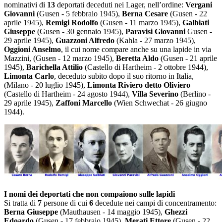
nominativi di
13
deportati deceduti nei Lager, nell’ordine:
Vergani
Giovanni
(Gusen - 5 febbraio 1945),
Berna Cesare
(Gusen - 22
aprile 1945),
Remigi Rodolfo
(Gusen - 11 marzo 1945),
Galbiati
Giuseppe
(Gusen - 30 gennaio 1945),
Paravisi Giovanni
Gusen -
29 aprile 1945),
Guazzoni Alfredo
(Kahla - 27 marzo 1945),
Oggioni Anselmo
, il cui nome compare anche su una lapide in via
Mazzini, (Gusen - 12 marzo 1945),
Beretta Aldo
(Gusen - 21 aprile
1945),
Barichella Attilio
(Castello di Hartheim - 2 ottobre 1944),
Limonta Carlo
, deceduto subito dopo il suo ritorno in Italia,
(Milano - 20 luglio 1945),
Limonta Riviero detto Oliviero
(Castello di Hartheim - 24 agosto 1944),
Villa Severino
(Berlino -
29 aprile 1945),
Zaffoni Marcello
(Wien Schwechat - 26 giugno
1944).
I nomi dei deportati che non compaiono sulle lapidi
Si tratta di
7
persone di cui
6
decedute nei campi di concentramento:
Berna Giuseppe
(Mauthausen - 14 maggio 1945),
Ghezzi
Edoardo
(Gusen - 17 febbraio 1945),
Merati Ettore
(Gusen - 22