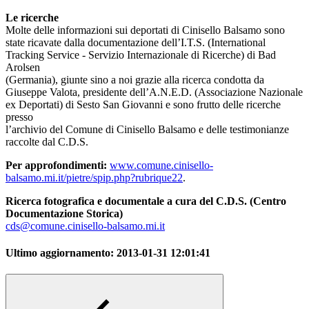
Le ricerche
Molte delle informazioni sui deportati di Cinisello Balsamo sono
state ricavate dalla documentazione dell’I.T.S. (International
Tracking Service - Servizio Internazionale di Ricerche) di Bad
Arolsen
(Germania), giunte sino a noi grazie alla ricerca condotta da
Giuseppe Valota, presidente dell’A.N.E.D. (Associazione Nazionale
ex Deportati) di Sesto San Giovanni e sono frutto delle ricerche
presso
l’archivio del Comune di Cinisello Balsamo e delle testimonianze
raccolte dal C.D.S.
Per approfondimenti:
www.comune.cinisello-
balsamo.mi.it/pietre/spip.php?rubrique22
.
Ricerca fotografica e documentale a cura del C.D.S. (Centro
Documentazione Storica)
cds@comune.cinisello-balsamo.mi.it
Ultimo aggiornamento:
2013-01-31 12:01:41