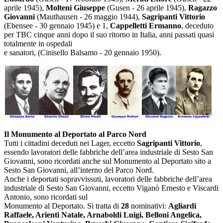
aprile 1945),
Molteni Giuseppe
(Gusen - 26 aprile 1945),
Ragazzo
Giovanni
(Mauthausen - 26 maggio 1944),
Sagripanti Vittorio
(Ebensee - 30 gennaio 1945) e 1,
Cappelletti Ermanno
, deceduto
per TBC cinque anni dopo il suo ritorno in Italia, anni passati quasi
totalmente in ospedali
e sanatori, (Cinisello Balsamo - 20 gennaio 1950).
Il Monumento al Deportato al Parco Nord
Tutti i cittadini deceduti nei Lager, eccetto
Sagripanti Vittorio
,
essendo lavoratori delle fabbriche dell’area industriale di Sesto San
Giovanni, sono ricordati anche sul Monumento al Deportato sito a
Sesto San Giovanni, all’interno del Parco Nord.
Anche i deportati sopravvissuti, lavoratori delle fabbriche dell’area
industriale di Sesto San Giovanni, eccetto Viganò Ernesto e Viscardi
Antonio, sono ricordati sul
Monumento al Deportato. Si tratta di
28
nominativi:
Agliardi
Raffaele, Arienti Natale, Arnaboldi Luigi, Belloni Angelica,