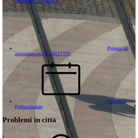
centralino 02 66023 1
Prenota un
appuntamento 02 66023 555
Prenota il
Polifunzionale
Problemi in città