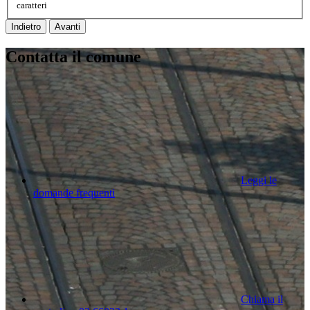
caratteri
Indietro
Avanti
Contatta il comune
Leggi le
domande frequenti
Chiama il