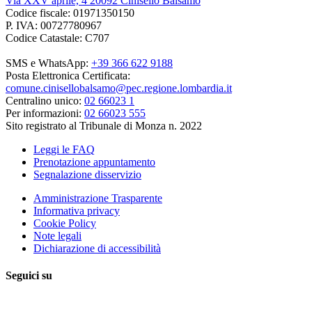
Via XXV aprile, 4 20092 Cinisello Balsamo
Codice fiscale: 01971350150
P. IVA: 00727780967
Codice Catastale: C707
SMS e WhatsApp:
+39 366 622 9188
Posta Elettronica Certificata:
comune.cinisellobalsamo@pec.regione.lombardia.it
Centralino unico:
02 66023 1
Per informazioni:
02 66023 555
Sito registrato al Tribunale di Monza n. 2022
Leggi le FAQ
Prenotazione appuntamento
Segnalazione disservizio
Amministrazione Trasparente
Informativa privacy
Cookie Policy
Note legali
Dichiarazione di accessibilità
Seguici su